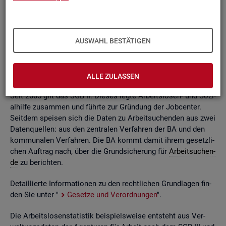
ßend auf­be­rei­tet. Die mo­nat­li­chen Ein­zel­in­for­ma­tio­nen flie­
ßen dabei in so ge­nann­te sta­tis­ti­sche Kon­ten. Auf deren
Grund­la­ge kön­nen Be­stän­de, Zu- und Ab­gän­ge,
Dau­ern
, Leis­
tungs­hö­hen und viele an­de­re sta­tis­ti­sche Mess­grö­ßen er­mit­
AUSWAHL BESTÄTIGEN
telt wer­den. Die Werte lie­gen re­gio­nal tief ge­glie­dert und
nach viel­fäl­ti­gen so­zio­de­mo­gra­fi­schen und er­werbs­bio­gra­fi­
schen Merk­ma­len vor.
ALLE ZULASSEN
Seit 2005 gilt das SGB II. Die­ses legte Ar­beits­lo­sen- und So­zi­
al­hil­fe zu­sam­men und führ­te zur Grün­dung der Job­cen­ter.
Seit­dem spei­sen sich die Daten zu Ar­beit­su­chen­den aus zwei
Da­ten­quel­len: aus den zen­tra­len Ver­fah­ren der BA und den
kom­mu­na­len Ver­fah­ren. Die BA kommt damit ihrem ge­setz­li­
chen Auf­trag nach, über die Grund­si­che­rung für
Ar­beit­su­chen­
de
zu be­rich­ten.
De­tail­lier­te In­for­ma­tio­nen zu den recht­li­chen Grund­la­gen fin­
den Sie unter "
Ge­set­ze und Ver­ord­nun­gen
".
Die Ar­beits­lo­sen­sta­tis­tik bei­spiels­wei­se ent­steht aus Ver­