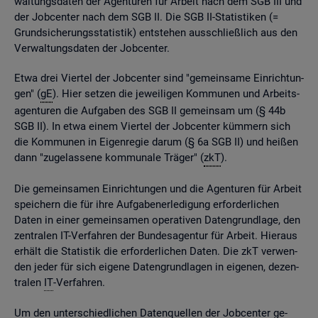
wal­tungs­da­ten der Agen­tu­ren für Ar­beit nach dem SGB III und
der Job­cen­ter nach dem SGB II. Die SGB II-Sta­tis­ti­ken (=
Grund­si­che­rungs­sta­tis­tik) ent­ste­hen aus­schlie­ß­lich aus den
Ver­wal­tungs­da­ten der Job­cen­ter.
Etwa drei Vier­tel der Job­cen­ter sind "ge­mein­sa­me Ein­rich­tun­
gen" (
gE
). Hier set­zen die je­wei­li­gen Kom­mu­nen und Ar­beits­
agen­tu­ren die Auf­ga­ben des SGB II ge­mein­sam um (§ 44b
SGB II). In etwa einem Vier­tel der Job­cen­ter küm­mern sich
die Kom­mu­nen in Ei­gen­re­gie darum (§ 6a SGB II) und hei­ßen
dann "zu­ge­las­se­ne kom­mu­na­le Trä­ger" (
zkT
).
Die ge­mein­sa­men Ein­rich­tun­gen und die Agen­tu­ren für Ar­beit
spei­chern die für ihre Auf­ga­ben­er­le­di­gung er­for­der­li­chen
Daten in einer ge­mein­sa­men ope­ra­ti­ven Da­ten­grund­la­ge, den
zen­tra­len IT-Ver­fah­ren der Bun­des­agen­tur für Ar­beit. Hier­aus
er­hält die Sta­tis­tik die er­for­der­li­chen Daten. Die zkT ver­wen­
den jeder für sich ei­ge­ne Da­ten­grund­la­gen in ei­ge­nen, de­zen­
tra­len
IT
-Ver­fah­ren.
Um den un­ter­schied­li­chen Da­ten­quel­len der Job­cen­ter ge­