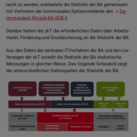
recht zu wer­den, er­ar­bei­te­te die Sta­tis­tik der BA ge­mein­sam
mit Ver­tre­tern der kom­mu­na­len Spit­zen­ver­bän­de den
Da­
ten­stan­dard XSo­zi­al-BA-SGB II
.
Dar­über lie­fern die zkT die er­for­der­li­chen Daten über Ar­beits­
markt, För­de­rung und Grund­si­che­rung an die Sta­tis­tik der BA.
Aus den Daten der zen­tra­len IT-Ver­fah­ren der BA und den Lie­
fe­run­gen der zkT er­stellt die Sta­tis­tik der BA sta­tis­ti­sche
Mes­sun­gen in glei­cher Weise. Das fol­gen­de Schau­bild zeigt
die un­ter­schied­li­chen Da­ten­quel­len der Sta­tis­tik der BA.