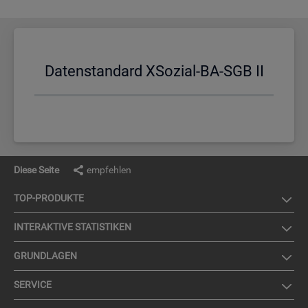
Da­ten­stan­dard XSo­zi­al-BA-SGB II
Diese Seite
empfehlen
TOP-PRO­DUK­TE
IN­TER­AK­TI­VE STA­TIS­TI­KEN
GRUND­LA­GEN
SER­VICE