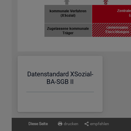
Da­ten­stan­dard XSo­zi­al-
BA-SGB II
Diese Seite
drucken
empfehlen