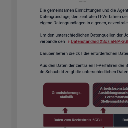
Die ge­mein­sa­men Ein­rich­tun­gen und die Agen­tu­
Da­ten­grund­la­ge, den zen­tra­len IT-Ver­fah­ren de
ei­ge­ne Da­ten­grund­la­gen in ei­ge­nen, de­zen­tra­l
Um den un­ter­schied­li­chen Da­ten­quel­len der Job
ver­bän­de den
Da­ten­stan­dard XSo­zi­al-BA-SGB
Dar­über lie­fern die zkT die er­for­der­li­chen Dat
Aus den Daten der zen­tra­len IT-Ver­fah­ren der BA
de Schau­bild zeigt die un­ter­schied­li­chen Da­ten­