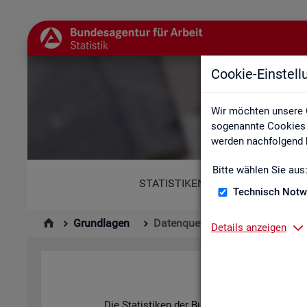
Cookie-Einstel
Wir möchten unsere 
sogenannte Cookies e
werden nachfolgend b
Bitte wählen Sie aus
STATISTIKEN
Technisch Notw
Grundlagen
Datenquellen
Details anzeigen
Die Sta­tis­ti­ken der Bun­des­agen­tur für Ar­be