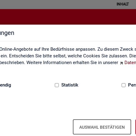
INHALT
lungen
Datenquellen
Online-Angebote auf Ihre Bedürfnisse anpassen. Zu diesem Zweck s
in. Entscheiden Sie bitte selbst, welche Cookies Sie zulassen. Di
eschrieben. Weitere Informationen erhalten Sie in unserer
Daten
:
GRUNDLAGEN
endig
Statistik
Per
Da­ten­quel­len
AUSWAHL BESTÄTIGEN
it ba­sie­ren über­wie­gend auf Ge­schäfts­da­ten der Agen­tu­ren für Ar­bei