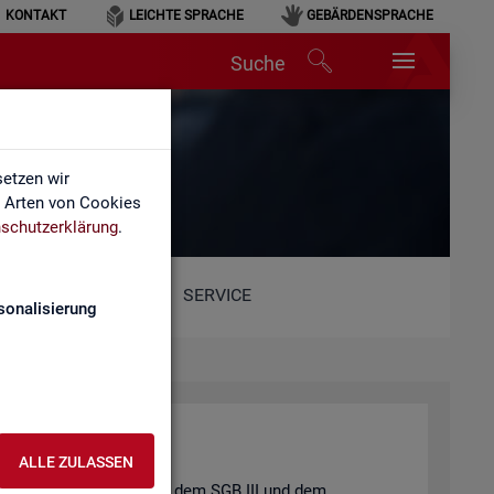
KONTAKT
LEICHTE SPRACHE
GEBÄRDENSPRACHE
Suche
etzen wir
e Arten von Cookies
schutzerklärung
.
SERVICE
sonalisierung
ALLE ZULASSEN
t und der
Job­cen­ter
nach dem
SGB III
und dem