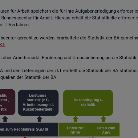
ren für Ar­beit spei­chern die für ihre Auf­ga­ben­er­le­di­gung er­for­der­l
r Bun­des­agen­tur für Ar­beit. Hier­aus er­hält die Sta­tis­tik die er­for­de
en
IT
-Ver­fah­ren.
­cen­ter ge­recht zu wer­den, er­ar­bei­te­te die Sta­tis­tik der BA ge­mei
 II
.
en über Ar­beits­markt, För­de­rung und Grund­si­che­rung an die Sta­tis­tik
 und den Lie­fe­run­gen der zkT er­stellt die Sta­tis­tik der BA sta­tis­t
quel­len der Sta­tis­tik der BA.