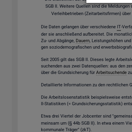
SGB II. Wei­te­re Quel­len sind die Mel­dun­gen der
Ver­leih­be­trie­ben (Zeit­ar­beits­fir­men) ü
Die Daten ge­lan­gen über ver­schie­de­ne
IT
-Ver­f
der sie an­schlie­ßend auf­be­rei­tet. Die mo­nat­li­
Zu- und Ab­gän­ge,
Dau­ern
, Leis­tungs­hö­hen und v
gen so­zio­de­mo­gra­fi­schen und er­werbs­bio­gra­
Seit 2005 gilt das SGB II. Die­ses legte Ar­beits­l
su­chen­den aus zwei Da­ten­quel­len: aus den zen
über die Grund­si­che­rung für
Ar­beit­su­chen­de
zu 
De­tail­lier­te In­for­ma­tio­nen zu den recht­li­chen
Die Ar­beits­lo­sen­sta­tis­tik bei­spiels­wei­se 
II-Sta­tis­ti­ken (= Grund­si­che­rungs­sta­tis­tik) e
Etwa drei Vier­tel der Job­cen­ter sind "ge­mein­sa
mein­sam um (§ 44b SGB II). In etwa einem Vier­t
kom­mu­na­le Trä­ger" (
zkT
).