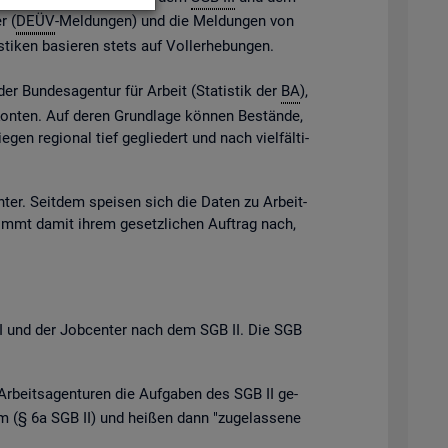
r (
DEÜV
-Mel­dun­gen) und die Mel­dun­gen von
s­ti­ken ba­sie­ren stets auf Vol­l­er­he­bun­gen.
der Bun­des­agen­tur für Ar­beit (Sta­tis­tik der
BA
),
e Kon­ten. Auf deren Grund­la­ge kön­nen Be­stän­de,
gen re­gio­nal tief ge­glie­dert und nach viel­fäl­ti­
n­ter. Seit­dem spei­sen sich die Daten zu Ar­beit­
ommt damit ihrem ge­setz­li­chen Auf­trag nach,
B III und der Job­cen­ter nach dem SGB II. Die SGB
Ar­beits­agen­tu­ren die Auf­ga­ben des SGB II ge­
 (§ 6a SGB II) und hei­ßen dann "zu­ge­las­se­ne