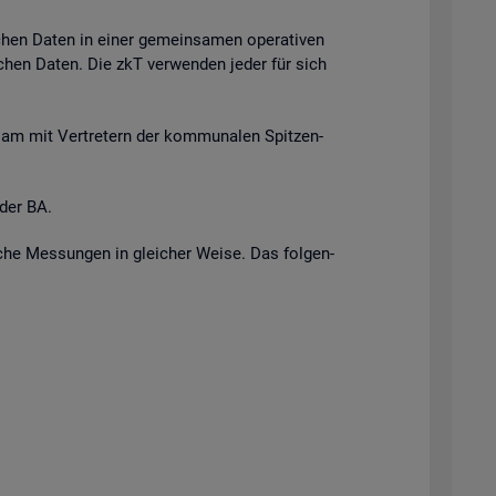
i­chen Daten in einer ge­mein­sa­men ope­ra­ti­ven
r­li­chen Daten. Die zkT ver­wen­den jeder für sich
n­sam mit Ver­tre­tern der kom­mu­na­len Spit­zen­
 der BA.
i­sche Mes­sun­gen in glei­cher Weise. Das fol­gen­