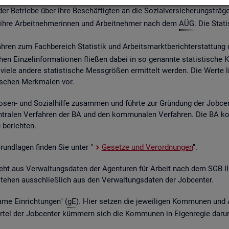
 Be­trie­be über ihre Be­schäf­tig­ten an die So­zi­al­ver­si­che­rungs­trä­ge
ber ihre Ar­beit­neh­me­rin­nen und Ar­beit­neh­mer nach dem
AÜG
. Die Sta­ti
ah­ren zum Fach­be­reich Sta­tis­tik und Ar­beits­markt­be­richt­erstat­tung 
chen Ein­zel­in­for­ma­tio­nen flie­ßen dabei in so ge­nann­te sta­tis­ti­sch
iele an­de­re sta­tis­ti­sche Mess­grö­ßen er­mit­telt wer­den. Die Werte lie­
fi­schen Merk­ma­len vor.
o­sen- und So­zi­al­hil­fe zu­sam­men und führ­te zur Grün­dung der Job­ce
­tra­len Ver­fah­ren der BA und den kom­mu­na­len Ver­fah­ren. Die BA k
be­rich­ten.
 Grund­la­gen fin­den Sie unter "
Ge­set­ze und Ver­ord­nun­gen
".
ent­steht aus Ver­wal­tungs­da­ten der Agen­tu­ren für Ar­beit nach dem SG
nt­ste­hen aus­schlie­ß­lich aus den Ver­wal­tungs­da­ten der Job­cen­ter.
­me Ein­rich­tun­gen" (
gE
). Hier set­zen die je­wei­li­gen Kom­mu­nen und 
el der Job­cen­ter küm­mern sich die Kom­mu­nen in Ei­gen­re­gie darum