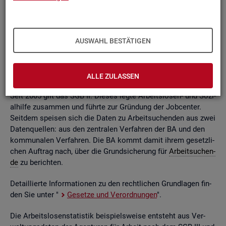
ßend auf­be­rei­tet. Die mo­nat­li­chen Ein­zel­in­for­ma­tio­nen flie­
ßen dabei in so ge­nann­te sta­tis­ti­sche Kon­ten. Auf deren
Grund­la­ge kön­nen Be­stän­de, Zu- und Ab­gän­ge,
Dau­ern
, Leis­
tungs­hö­hen und viele an­de­re sta­tis­ti­sche Mess­grö­ßen er­mit­
AUSWAHL BESTÄTIGEN
telt wer­den. Die Werte lie­gen re­gio­nal tief ge­glie­dert und
nach viel­fäl­ti­gen so­zio­de­mo­gra­fi­schen und er­werbs­bio­gra­fi­
schen Merk­ma­len vor.
ALLE ZULASSEN
Seit 2005 gilt das SGB II. Die­ses legte Ar­beits­lo­sen- und So­zi­
al­hil­fe zu­sam­men und führ­te zur Grün­dung der Job­cen­ter.
Seit­dem spei­sen sich die Daten zu Ar­beit­su­chen­den aus zwei
Da­ten­quel­len: aus den zen­tra­len Ver­fah­ren der BA und den
kom­mu­na­len Ver­fah­ren. Die BA kommt damit ihrem ge­setz­li­
chen Auf­trag nach, über die Grund­si­che­rung für
Ar­beit­su­chen­
de
zu be­rich­ten.
De­tail­lier­te In­for­ma­tio­nen zu den recht­li­chen Grund­la­gen fin­
den Sie unter "
Ge­set­ze und Ver­ord­nun­gen
".
Die Ar­beits­lo­sen­sta­tis­tik bei­spiels­wei­se ent­steht aus Ver­