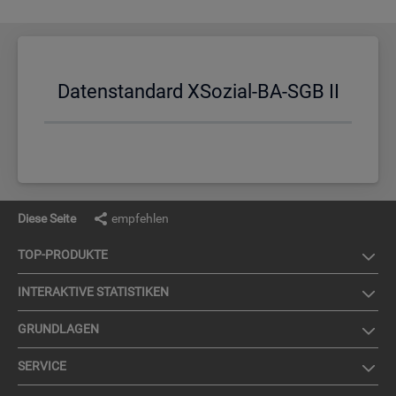
Da­ten­stan­dard XSo­zi­al-BA-SGB II
Diese Seite
empfehlen
TOP-PRO­DUK­TE
IN­TER­AK­TI­VE STA­TIS­TI­KEN
GRUND­LA­GEN
SER­VICE