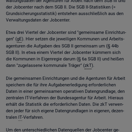
wal­tungs­da­ten der Agen­tu­ren für Ar­beit nach dem SGB III und
der Job­cen­ter nach dem SGB II. Die SGB II-Sta­tis­ti­ken (=
Grund­si­che­rungs­sta­tis­tik) ent­ste­hen aus­schlie­ß­lich aus den
Ver­wal­tungs­da­ten der Job­cen­ter.
Etwa drei Vier­tel der Job­cen­ter sind "ge­mein­sa­me Ein­rich­tun­
gen" (
gE
). Hier set­zen die je­wei­li­gen Kom­mu­nen und Ar­beits­
agen­tu­ren die Auf­ga­ben des SGB II ge­mein­sam um (§ 44b
SGB II). In etwa einem Vier­tel der Job­cen­ter küm­mern sich
die Kom­mu­nen in Ei­gen­re­gie darum (§ 6a SGB II) und hei­ßen
dann "zu­ge­las­se­ne kom­mu­na­le Trä­ger" (
zkT
).
Die ge­mein­sa­men Ein­rich­tun­gen und die Agen­tu­ren für Ar­beit
spei­chern die für ihre Auf­ga­ben­er­le­di­gung er­for­der­li­chen
Daten in einer ge­mein­sa­men ope­ra­ti­ven Da­ten­grund­la­ge, den
zen­tra­len IT-Ver­fah­ren der Bun­des­agen­tur für Ar­beit. Hier­aus
er­hält die Sta­tis­tik die er­for­der­li­chen Daten. Die zkT ver­wen­
den jeder für sich ei­ge­ne Da­ten­grund­la­gen in ei­ge­nen, de­zen­
tra­len
IT
-Ver­fah­ren.
Um den un­ter­schied­li­chen Da­ten­quel­len der Job­cen­ter ge­