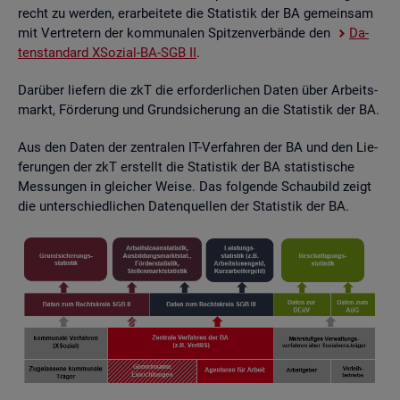
recht zu wer­den, er­ar­bei­te­te die Sta­tis­tik der BA ge­mein­sam
mit Ver­tre­tern der kom­mu­na­len Spit­zen­ver­bän­de den
Da­
ten­stan­dard XSo­zi­al-BA-SGB II
.
Dar­über lie­fern die zkT die er­for­der­li­chen Daten über Ar­beits­
markt, För­de­rung und Grund­si­che­rung an die Sta­tis­tik der BA.
Aus den Daten der zen­tra­len IT-Ver­fah­ren der BA und den Lie­
fe­run­gen der zkT er­stellt die Sta­tis­tik der BA sta­tis­ti­sche
Mes­sun­gen in glei­cher Weise. Das fol­gen­de Schau­bild zeigt
die un­ter­schied­li­chen Da­ten­quel­len der Sta­tis­tik der BA.