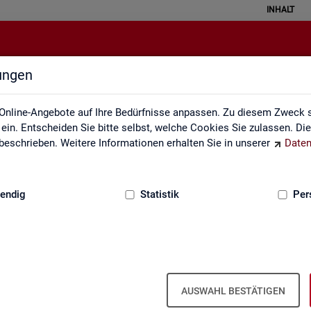
INHALT
lungen
Datenquellen
Online-Angebote auf Ihre Bedürfnisse anpassen. Zu diesem Zweck s
in. Entscheiden Sie bitte selbst, welche Cookies Sie zulassen. Di
eschrieben. Weitere Informationen erhalten Sie in unserer
Daten
:
GRUNDLAGEN
endig
Statistik
Per
Da­ten­quel­len
AUSWAHL BESTÄTIGEN
it ba­sie­ren über­wie­gend auf Ge­schäfts­da­ten der Agen­tu­ren für Ar­bei