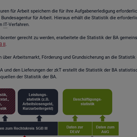
ren für Ar­beit spei­chern die für ihre Auf­ga­ben­er­le­di­gung er­for­der­l
r Bun­des­agen­tur für Ar­beit. Hier­aus er­hält die Sta­tis­tik die er­for­de
en
IT
-Ver­fah­ren.
­cen­ter ge­recht zu wer­den, er­ar­bei­te­te die Sta­tis­tik der BA ge­mei
 II
.
en über Ar­beits­markt, För­de­rung und Grund­si­che­rung an die Sta­tis­tik
 und den Lie­fe­run­gen der zkT er­stellt die Sta­tis­tik der BA sta­tis­t
quel­len der Sta­tis­tik der BA.