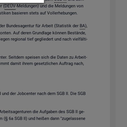
r (
DEÜV
-Mel­dun­gen) und die Mel­dun­gen von
s­ti­ken ba­sie­ren stets auf Vol­l­er­he­bun­gen.
der Bun­des­agen­tur für Ar­beit (Sta­tis­tik der
BA
),
e Kon­ten. Auf deren Grund­la­ge kön­nen Be­stän­de,
gen re­gio­nal tief ge­glie­dert und nach viel­fäl­ti­
n­ter. Seit­dem spei­sen sich die Daten zu Ar­beit­
ommt damit ihrem ge­setz­li­chen Auf­trag nach,
B III und der Job­cen­ter nach dem SGB II. Die SGB
Ar­beits­agen­tu­ren die Auf­ga­ben des SGB II ge­
 (§ 6a SGB II) und hei­ßen dann "zu­ge­las­se­ne