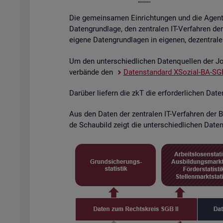
Die ge­mein­sa­men Ein­rich­tun­gen und die Agen­tu­
Da­ten­grund­la­ge, den zen­tra­len IT-Ver­fah­ren de
ei­ge­ne Da­ten­grund­la­gen in ei­ge­nen, de­zen­tra­l
Um den un­ter­schied­li­chen Da­ten­quel­len der Job
ver­bän­de den
Da­ten­stan­dard XSo­zi­al-BA-SGB
Dar­über lie­fern die zkT die er­for­der­li­chen Dat
Aus den Daten der zen­tra­len IT-Ver­fah­ren der BA
de Schau­bild zeigt die un­ter­schied­li­chen Da­ten­