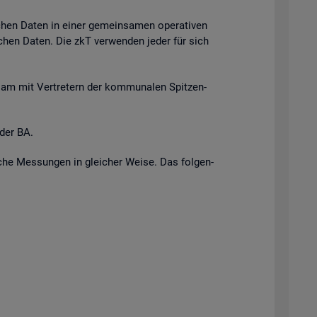
i­chen Daten in einer ge­mein­sa­men ope­ra­ti­ven
r­li­chen Daten. Die zkT ver­wen­den jeder für sich
n­sam mit Ver­tre­tern der kom­mu­na­len Spit­zen­
 der BA.
i­sche Mes­sun­gen in glei­cher Weise. Das fol­gen­