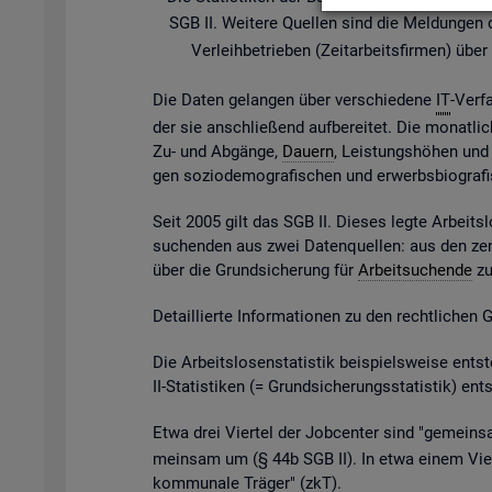
SGB II. Wei­te­re Quel­len sind die Mel­dun­gen der
Ver­leih­be­trie­ben (Zeit­ar­beits­fir­men) ü
Die Daten ge­lan­gen über ver­schie­de­ne
IT
-Ver­f
der sie an­schlie­ßend auf­be­rei­tet. Die mo­nat­li­
Zu- und Ab­gän­ge,
Dau­ern
, Leis­tungs­hö­hen und v
gen so­zio­de­mo­gra­fi­schen und er­werbs­bio­gra­
Seit 2005 gilt das SGB II. Die­ses legte Ar­beits­l
su­chen­den aus zwei Da­ten­quel­len: aus den zen
über die Grund­si­che­rung für
Ar­beit­su­chen­de
zu 
De­tail­lier­te In­for­ma­tio­nen zu den recht­li­chen
Die Ar­beits­lo­sen­sta­tis­tik bei­spiels­wei­se 
II-Sta­tis­ti­ken (= Grund­si­che­rungs­sta­tis­tik) e
Etwa drei Vier­tel der Job­cen­ter sind "ge­mein­sa
mein­sam um (§ 44b SGB II). In etwa einem Vier­t
kom­mu­na­le Trä­ger" (
zkT
).