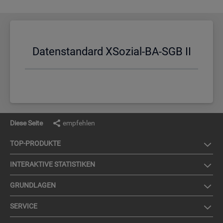
Da­ten­stan­dard XSo­zi­al-BA-SGB II
Diese Seite
empfehlen
TOP-PRO­DUK­TE
IN­TER­AK­TI­VE STA­TIS­TI­KEN
GRUND­LA­GEN
SER­VICE