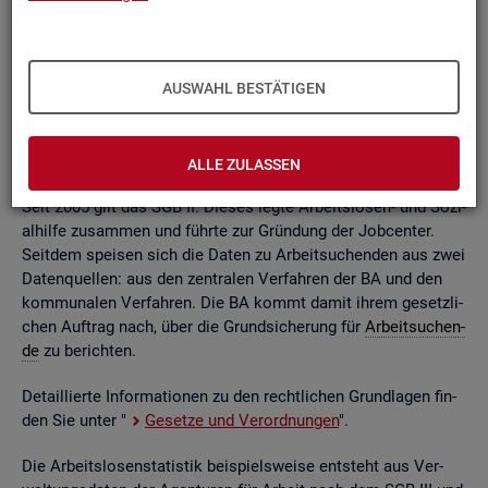
ßend auf­be­rei­tet. Die mo­nat­li­chen Ein­zel­in­for­ma­tio­nen flie­
ßen dabei in so ge­nann­te sta­tis­ti­sche Kon­ten. Auf deren
Grund­la­ge kön­nen Be­stän­de, Zu- und Ab­gän­ge,
Dau­ern
, Leis­
tungs­hö­hen und viele an­de­re sta­tis­ti­sche Mess­grö­ßen er­mit­
AUSWAHL BESTÄTIGEN
telt wer­den. Die Werte lie­gen re­gio­nal tief ge­glie­dert und
nach viel­fäl­ti­gen so­zio­de­mo­gra­fi­schen und er­werbs­bio­gra­fi­
schen Merk­ma­len vor.
ALLE ZULASSEN
Seit 2005 gilt das SGB II. Die­ses legte Ar­beits­lo­sen- und So­zi­
al­hil­fe zu­sam­men und führ­te zur Grün­dung der Job­cen­ter.
Seit­dem spei­sen sich die Daten zu Ar­beit­su­chen­den aus zwei
Da­ten­quel­len: aus den zen­tra­len Ver­fah­ren der BA und den
kom­mu­na­len Ver­fah­ren. Die BA kommt damit ihrem ge­setz­li­
chen Auf­trag nach, über die Grund­si­che­rung für
Ar­beit­su­chen­
de
zu be­rich­ten.
De­tail­lier­te In­for­ma­tio­nen zu den recht­li­chen Grund­la­gen fin­
den Sie unter "
Ge­set­ze und Ver­ord­nun­gen
".
Die Ar­beits­lo­sen­sta­tis­tik bei­spiels­wei­se ent­steht aus Ver­