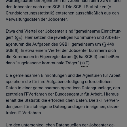
wal­tungs­da­ten der Agen­tu­ren für Ar­beit nach dem SGB III und
der Job­cen­ter nach dem SGB II. Die SGB II-Sta­tis­ti­ken (=
Grund­si­che­rungs­sta­tis­tik) ent­ste­hen aus­schlie­ß­lich aus den
Ver­wal­tungs­da­ten der Job­cen­ter.
Etwa drei Vier­tel der Job­cen­ter sind "ge­mein­sa­me Ein­rich­tun­
gen" (
gE
). Hier set­zen die je­wei­li­gen Kom­mu­nen und Ar­beits­
agen­tu­ren die Auf­ga­ben des SGB II ge­mein­sam um (§ 44b
SGB II). In etwa einem Vier­tel der Job­cen­ter küm­mern sich
die Kom­mu­nen in Ei­gen­re­gie darum (§ 6a SGB II) und hei­ßen
dann "zu­ge­las­se­ne kom­mu­na­le Trä­ger" (
zkT
).
Die ge­mein­sa­men Ein­rich­tun­gen und die Agen­tu­ren für Ar­beit
spei­chern die für ihre Auf­ga­ben­er­le­di­gung er­for­der­li­chen
Daten in einer ge­mein­sa­men ope­ra­ti­ven Da­ten­grund­la­ge, den
zen­tra­len IT-Ver­fah­ren der Bun­des­agen­tur für Ar­beit. Hier­aus
er­hält die Sta­tis­tik die er­for­der­li­chen Daten. Die zkT ver­wen­
den jeder für sich ei­ge­ne Da­ten­grund­la­gen in ei­ge­nen, de­zen­
tra­len
IT
-Ver­fah­ren.
Um den un­ter­schied­li­chen Da­ten­quel­len der Job­cen­ter ge­