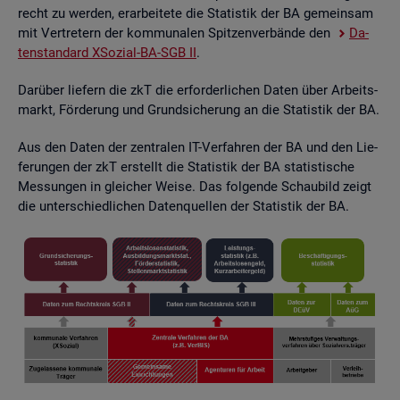
recht zu wer­den, er­ar­bei­te­te die Sta­tis­tik der BA ge­mein­sam
mit Ver­tre­tern der kom­mu­na­len Spit­zen­ver­bän­de den
Da­
ten­stan­dard XSo­zi­al-BA-SGB II
.
Dar­über lie­fern die zkT die er­for­der­li­chen Daten über Ar­beits­
markt, För­de­rung und Grund­si­che­rung an die Sta­tis­tik der BA.
Aus den Daten der zen­tra­len IT-Ver­fah­ren der BA und den Lie­
fe­run­gen der zkT er­stellt die Sta­tis­tik der BA sta­tis­ti­sche
Mes­sun­gen in glei­cher Weise. Das fol­gen­de Schau­bild zeigt
die un­ter­schied­li­chen Da­ten­quel­len der Sta­tis­tik der BA.