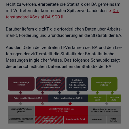
recht zu wer­den, er­ar­bei­te­te die Sta­tis­tik der BA ge­mein­sam
mit Ver­tre­tern der kom­mu­na­len Spit­zen­ver­bän­de den
Da­
ten­stan­dard XSo­zi­al-BA-SGB II
.
Dar­über lie­fern die zkT die er­for­der­li­chen Daten über Ar­beits­
markt, För­de­rung und Grund­si­che­rung an die Sta­tis­tik der BA.
Aus den Daten der zen­tra­len IT-Ver­fah­ren der BA und den Lie­
fe­run­gen der zkT er­stellt die Sta­tis­tik der BA sta­tis­ti­sche
Mes­sun­gen in glei­cher Weise. Das fol­gen­de Schau­bild zeigt
die un­ter­schied­li­chen Da­ten­quel­len der Sta­tis­tik der BA.