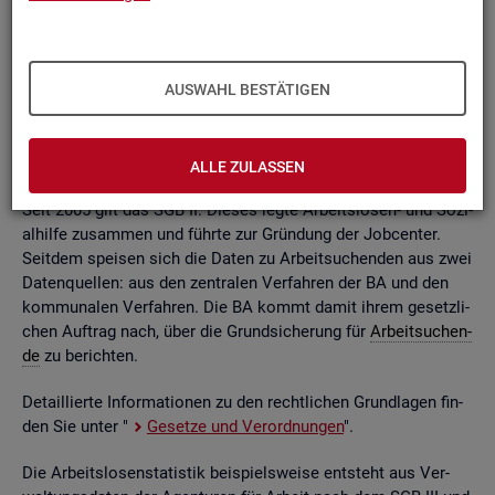
ßend auf­be­rei­tet. Die mo­nat­li­chen Ein­zel­in­for­ma­tio­nen flie­
ßen dabei in so ge­nann­te sta­tis­ti­sche Kon­ten. Auf deren
Grund­la­ge kön­nen Be­stän­de, Zu- und Ab­gän­ge,
Dau­ern
, Leis­
tungs­hö­hen und viele an­de­re sta­tis­ti­sche Mess­grö­ßen er­mit­
AUSWAHL BESTÄTIGEN
telt wer­den. Die Werte lie­gen re­gio­nal tief ge­glie­dert und
nach viel­fäl­ti­gen so­zio­de­mo­gra­fi­schen und er­werbs­bio­gra­fi­
schen Merk­ma­len vor.
ALLE ZULASSEN
Seit 2005 gilt das SGB II. Die­ses legte Ar­beits­lo­sen- und So­zi­
al­hil­fe zu­sam­men und führ­te zur Grün­dung der Job­cen­ter.
Seit­dem spei­sen sich die Daten zu Ar­beit­su­chen­den aus zwei
Da­ten­quel­len: aus den zen­tra­len Ver­fah­ren der BA und den
kom­mu­na­len Ver­fah­ren. Die BA kommt damit ihrem ge­setz­li­
chen Auf­trag nach, über die Grund­si­che­rung für
Ar­beit­su­chen­
de
zu be­rich­ten.
De­tail­lier­te In­for­ma­tio­nen zu den recht­li­chen Grund­la­gen fin­
den Sie unter "
Ge­set­ze und Ver­ord­nun­gen
".
Die Ar­beits­lo­sen­sta­tis­tik bei­spiels­wei­se ent­steht aus Ver­