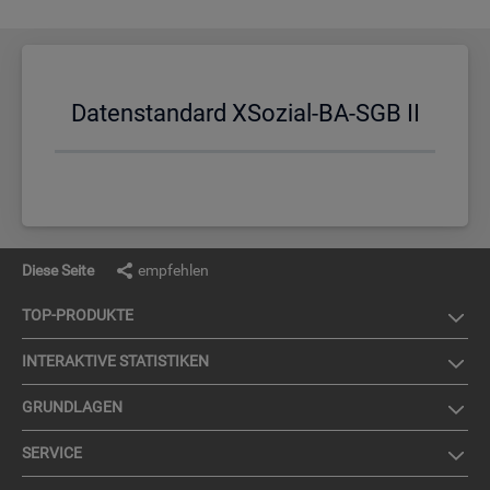
Da­ten­stan­dard XSo­zi­al-BA-SGB II
Diese Seite
empfehlen
TOP-PRO­DUK­TE
IN­TER­AK­TI­VE STA­TIS­TI­KEN
GRUND­LA­GEN
SER­VICE