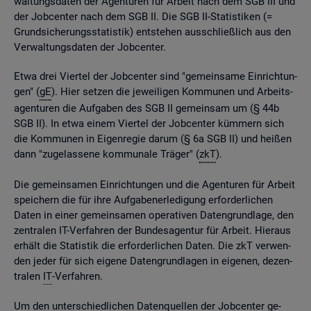
wal­tungs­da­ten der Agen­tu­ren für Ar­beit nach dem SGB III und
der Job­cen­ter nach dem SGB II. Die SGB II-Sta­tis­ti­ken (=
Grund­si­che­rungs­sta­tis­tik) ent­ste­hen aus­schlie­ß­lich aus den
Ver­wal­tungs­da­ten der Job­cen­ter.
Etwa drei Vier­tel der Job­cen­ter sind "ge­mein­sa­me Ein­rich­tun­
gen" (
gE
). Hier set­zen die je­wei­li­gen Kom­mu­nen und Ar­beits­
agen­tu­ren die Auf­ga­ben des SGB II ge­mein­sam um (§ 44b
SGB II). In etwa einem Vier­tel der Job­cen­ter küm­mern sich
die Kom­mu­nen in Ei­gen­re­gie darum (§ 6a SGB II) und hei­ßen
dann "zu­ge­las­se­ne kom­mu­na­le Trä­ger" (
zkT
).
Die ge­mein­sa­men Ein­rich­tun­gen und die Agen­tu­ren für Ar­beit
spei­chern die für ihre Auf­ga­ben­er­le­di­gung er­for­der­li­chen
Daten in einer ge­mein­sa­men ope­ra­ti­ven Da­ten­grund­la­ge, den
zen­tra­len IT-Ver­fah­ren der Bun­des­agen­tur für Ar­beit. Hier­aus
er­hält die Sta­tis­tik die er­for­der­li­chen Daten. Die zkT ver­wen­
den jeder für sich ei­ge­ne Da­ten­grund­la­gen in ei­ge­nen, de­zen­
tra­len
IT
-Ver­fah­ren.
Um den un­ter­schied­li­chen Da­ten­quel­len der Job­cen­ter ge­