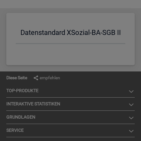
Da­ten­stan­dard XSo­zi­al-BA-SGB II
Diese Seite
empfehlen
TOP-PRO­DUK­TE
IN­TER­AK­TI­VE STA­TIS­TI­KEN
GRUND­LA­GEN
SER­VICE