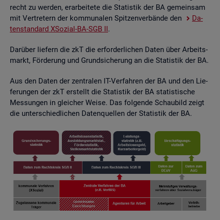
recht zu wer­den, er­ar­bei­te­te die Sta­tis­tik der BA ge­mein­sam
mit Ver­tre­tern der kom­mu­na­len Spit­zen­ver­bän­de den
Da­
ten­stan­dard XSo­zi­al-BA-SGB II
.
Dar­über lie­fern die zkT die er­for­der­li­chen Daten über Ar­beits­
markt, För­de­rung und Grund­si­che­rung an die Sta­tis­tik der BA.
Aus den Daten der zen­tra­len IT-Ver­fah­ren der BA und den Lie­
fe­run­gen der zkT er­stellt die Sta­tis­tik der BA sta­tis­ti­sche
Mes­sun­gen in glei­cher Weise. Das fol­gen­de Schau­bild zeigt
die un­ter­schied­li­chen Da­ten­quel­len der Sta­tis­tik der BA.