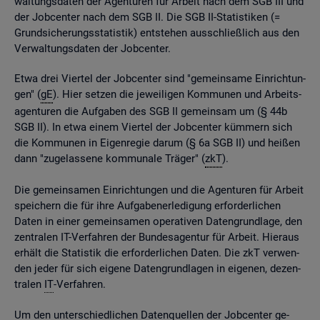
wal­tungs­da­ten der Agen­tu­ren für Ar­beit nach dem SGB III und
der Job­cen­ter nach dem SGB II. Die SGB II-Sta­tis­ti­ken (=
Grund­si­che­rungs­sta­tis­tik) ent­ste­hen aus­schlie­ß­lich aus den
Ver­wal­tungs­da­ten der Job­cen­ter.
Etwa drei Vier­tel der Job­cen­ter sind "ge­mein­sa­me Ein­rich­tun­
gen" (
gE
). Hier set­zen die je­wei­li­gen Kom­mu­nen und Ar­beits­
agen­tu­ren die Auf­ga­ben des SGB II ge­mein­sam um (§ 44b
SGB II). In etwa einem Vier­tel der Job­cen­ter küm­mern sich
die Kom­mu­nen in Ei­gen­re­gie darum (§ 6a SGB II) und hei­ßen
dann "zu­ge­las­se­ne kom­mu­na­le Trä­ger" (
zkT
).
Die ge­mein­sa­men Ein­rich­tun­gen und die Agen­tu­ren für Ar­beit
spei­chern die für ihre Auf­ga­ben­er­le­di­gung er­for­der­li­chen
Daten in einer ge­mein­sa­men ope­ra­ti­ven Da­ten­grund­la­ge, den
zen­tra­len IT-Ver­fah­ren der Bun­des­agen­tur für Ar­beit. Hier­aus
er­hält die Sta­tis­tik die er­for­der­li­chen Daten. Die zkT ver­wen­
den jeder für sich ei­ge­ne Da­ten­grund­la­gen in ei­ge­nen, de­zen­
tra­len
IT
-Ver­fah­ren.
Um den un­ter­schied­li­chen Da­ten­quel­len der Job­cen­ter ge­