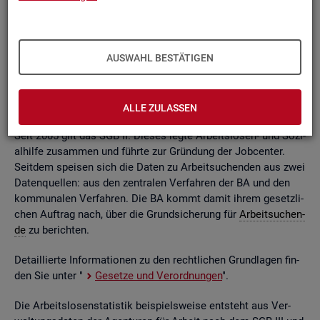
ßend auf­be­rei­tet. Die mo­nat­li­chen Ein­zel­in­for­ma­tio­nen flie­
ßen dabei in so ge­nann­te sta­tis­ti­sche Kon­ten. Auf deren
Grund­la­ge kön­nen Be­stän­de, Zu- und Ab­gän­ge,
Dau­ern
, Leis­
tungs­hö­hen und viele an­de­re sta­tis­ti­sche Mess­grö­ßen er­mit­
AUSWAHL BESTÄTIGEN
telt wer­den. Die Werte lie­gen re­gio­nal tief ge­glie­dert und
nach viel­fäl­ti­gen so­zio­de­mo­gra­fi­schen und er­werbs­bio­gra­fi­
schen Merk­ma­len vor.
ALLE ZULASSEN
Seit 2005 gilt das SGB II. Die­ses legte Ar­beits­lo­sen- und So­zi­
al­hil­fe zu­sam­men und führ­te zur Grün­dung der Job­cen­ter.
Seit­dem spei­sen sich die Daten zu Ar­beit­su­chen­den aus zwei
Da­ten­quel­len: aus den zen­tra­len Ver­fah­ren der BA und den
kom­mu­na­len Ver­fah­ren. Die BA kommt damit ihrem ge­setz­li­
chen Auf­trag nach, über die Grund­si­che­rung für
Ar­beit­su­chen­
de
zu be­rich­ten.
De­tail­lier­te In­for­ma­tio­nen zu den recht­li­chen Grund­la­gen fin­
den Sie unter "
Ge­set­ze und Ver­ord­nun­gen
".
Die Ar­beits­lo­sen­sta­tis­tik bei­spiels­wei­se ent­steht aus Ver­