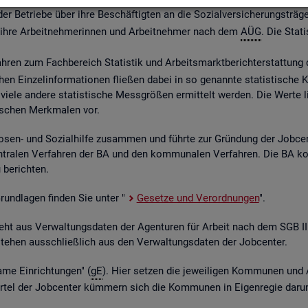
 Be­trie­be über ihre Be­schäf­tig­ten an die So­zi­al­ver­si­che­rungs­trä­ge
ber ihre Ar­beit­neh­me­rin­nen und Ar­beit­neh­mer nach dem
AÜG
. Die Sta­ti
ah­ren zum Fach­be­reich Sta­tis­tik und Ar­beits­markt­be­richt­erstat­tung 
chen Ein­zel­in­for­ma­tio­nen flie­ßen dabei in so ge­nann­te sta­tis­ti­sch
iele an­de­re sta­tis­ti­sche Mess­grö­ßen er­mit­telt wer­den. Die Werte lie­
fi­schen Merk­ma­len vor.
o­sen- und So­zi­al­hil­fe zu­sam­men und führ­te zur Grün­dung der Job­ce
­tra­len Ver­fah­ren der BA und den kom­mu­na­len Ver­fah­ren. Die BA k
be­rich­ten.
 Grund­la­gen fin­den Sie unter "
Ge­set­ze und Ver­ord­nun­gen
".
ent­steht aus Ver­wal­tungs­da­ten der Agen­tu­ren für Ar­beit nach dem SG
nt­ste­hen aus­schlie­ß­lich aus den Ver­wal­tungs­da­ten der Job­cen­ter.
­me Ein­rich­tun­gen" (
gE
). Hier set­zen die je­wei­li­gen Kom­mu­nen und 
el der Job­cen­ter küm­mern sich die Kom­mu­nen in Ei­gen­re­gie darum