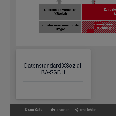
Da­ten­stan­dard XSo­zi­al-
BA-SGB II
Diese Seite
drucken
empfehlen