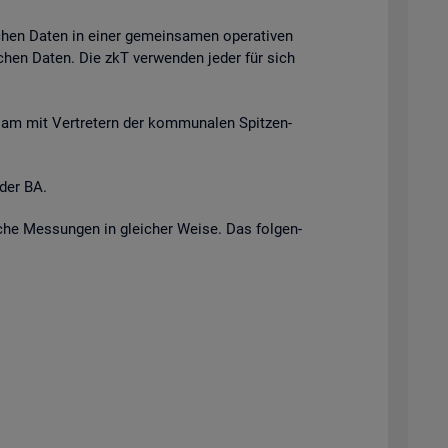
i­chen Daten in einer ge­mein­sa­men ope­ra­ti­ven
r­li­chen Daten. Die zkT ver­wen­den jeder für sich
n­sam mit Ver­tre­tern der kom­mu­na­len Spit­zen­
 der BA.
i­sche Mes­sun­gen in glei­cher Weise. Das fol­gen­