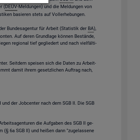
r (
DEÜV
-Mel­dun­gen) und die Mel­dun­gen von
s­ti­ken ba­sie­ren stets auf Vol­l­er­he­bun­gen.
der Bun­des­agen­tur für Ar­beit (Sta­tis­tik der
BA
),
e Kon­ten. Auf deren Grund­la­ge kön­nen Be­stän­de,
gen re­gio­nal tief ge­glie­dert und nach viel­fäl­ti­
n­ter. Seit­dem spei­sen sich die Daten zu Ar­beit­
ommt damit ihrem ge­setz­li­chen Auf­trag nach,
B III und der Job­cen­ter nach dem SGB II. Die SGB
Ar­beits­agen­tu­ren die Auf­ga­ben des SGB II ge­
 (§ 6a SGB II) und hei­ßen dann "zu­ge­las­se­ne