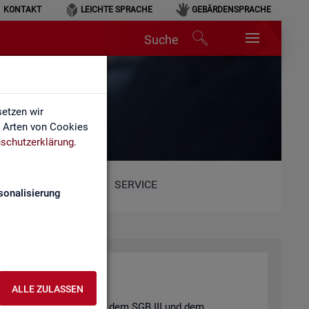
KONTAKT
LEICHTE SPRACHE
GEBÄRDENSPRACHE
Suche
etzen wir
e Arten von Cookies
schutzerklärung
.
SERVICE
sonalisierung
ALLE ZULASSEN
t und der
Job­cen­ter
nach dem
SGB III
und dem