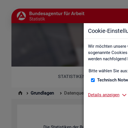
Cookie-Einstel
Wir möchten unsere 
sogenannte Cookies e
werden nachfolgend b
Bitte wählen Sie aus
STATISTIKEN
Technisch Notw
Grundlagen
Datenquellen
Details anzeigen
Die Sta­tis­ti­ken der Bun­des­agen­tur für Ar­be