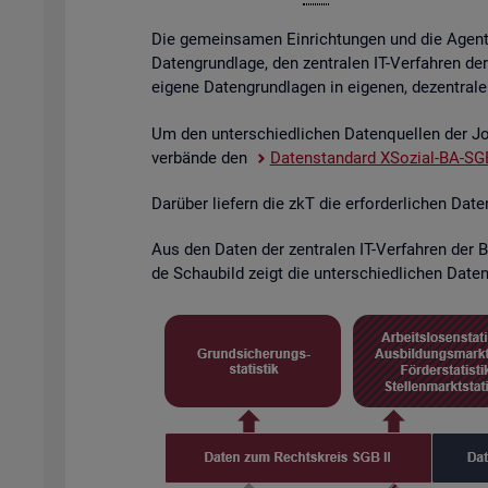
Die ge­mein­sa­men Ein­rich­tun­gen und die Agen­tu­
Da­ten­grund­la­ge, den zen­tra­len IT-Ver­fah­ren de
ei­ge­ne Da­ten­grund­la­gen in ei­ge­nen, de­zen­tra­l
Um den un­ter­schied­li­chen Da­ten­quel­len der Job
ver­bän­de den
Da­ten­stan­dard XSo­zi­al-BA-SGB
Dar­über lie­fern die zkT die er­for­der­li­chen Dat
Aus den Daten der zen­tra­len IT-Ver­fah­ren der BA
de Schau­bild zeigt die un­ter­schied­li­chen Da­ten­