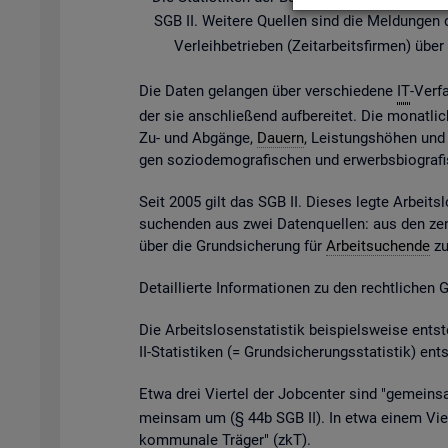
SGB II. Wei­te­re Quel­len sind die Mel­dun­gen der
Ver­leih­be­trie­ben (Zeit­ar­beits­fir­men) ü
Die Daten ge­lan­gen über ver­schie­de­ne
IT
-Ver­f
der sie an­schlie­ßend auf­be­rei­tet. Die mo­nat­li­
Zu- und Ab­gän­ge,
Dau­ern
, Leis­tungs­hö­hen und v
gen so­zio­de­mo­gra­fi­schen und er­werbs­bio­gra­
Seit 2005 gilt das SGB II. Die­ses legte Ar­beits­l
su­chen­den aus zwei Da­ten­quel­len: aus den zen
über die Grund­si­che­rung für
Ar­beit­su­chen­de
zu 
De­tail­lier­te In­for­ma­tio­nen zu den recht­li­chen
Die Ar­beits­lo­sen­sta­tis­tik bei­spiels­wei­se 
II-Sta­tis­ti­ken (= Grund­si­che­rungs­sta­tis­tik) e
Etwa drei Vier­tel der Job­cen­ter sind "ge­mein­sa
mein­sam um (§ 44b SGB II). In etwa einem Vier­t
kom­mu­na­le Trä­ger" (
zkT
).