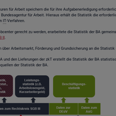
ren für Ar­beit spei­chern die für ihre Auf­ga­ben­er­le­di­gung er­for­der­l
r Bun­des­agen­tur für Ar­beit. Hier­aus er­hält die Sta­tis­tik die er­for­de
en
IT
-Ver­fah­ren.
­cen­ter ge­recht zu wer­den, er­ar­bei­te­te die Sta­tis­tik der BA ge­mei
 II
.
en über Ar­beits­markt, För­de­rung und Grund­si­che­rung an die Sta­tis­tik
 und den Lie­fe­run­gen der zkT er­stellt die Sta­tis­tik der BA sta­tis­t
quel­len der Sta­tis­tik der BA.