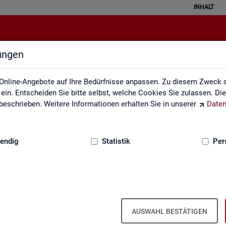
INHALT
lungen
Datenquellen
Online-Angebote auf Ihre Bedürfnisse anpassen. Zu diesem Zweck s
in. Entscheiden Sie bitte selbst, welche Cookies Sie zulassen. Di
eschrieben. Weitere Informationen erhalten Sie in unserer
Daten
:
GRUNDLAGEN
endig
Statistik
Per
Da­ten­quel­len
AUSWAHL BESTÄTIGEN
it ba­sie­ren über­wie­gend auf Ge­schäfts­da­ten der Agen­tu­ren für Ar­bei