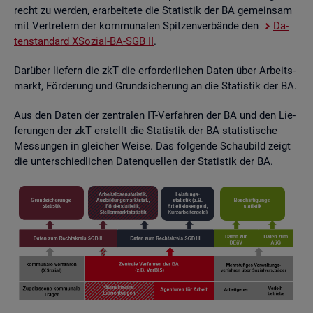
recht zu wer­den, er­ar­bei­te­te die Sta­tis­tik der BA ge­mein­sam
mit Ver­tre­tern der kom­mu­na­len Spit­zen­ver­bän­de den
Da­
ten­stan­dard XSo­zi­al-BA-SGB II
.
Dar­über lie­fern die zkT die er­for­der­li­chen Daten über Ar­beits­
markt, För­de­rung und Grund­si­che­rung an die Sta­tis­tik der BA.
Aus den Daten der zen­tra­len IT-Ver­fah­ren der BA und den Lie­
fe­run­gen der zkT er­stellt die Sta­tis­tik der BA sta­tis­ti­sche
Mes­sun­gen in glei­cher Weise. Das fol­gen­de Schau­bild zeigt
die un­ter­schied­li­chen Da­ten­quel­len der Sta­tis­tik der BA.