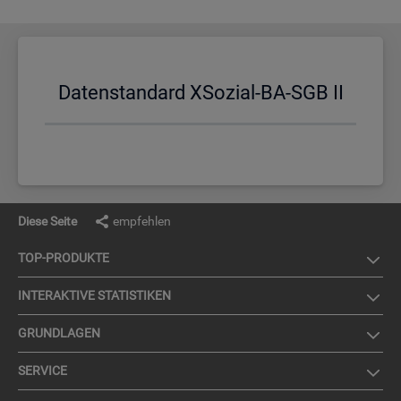
Da­ten­stan­dard XSo­zi­al-BA-SGB II
Diese Seite
empfehlen
TOP-PRO­DUK­TE
IN­TER­AK­TI­VE STA­TIS­TI­KEN
GRUND­LA­GEN
SER­VICE