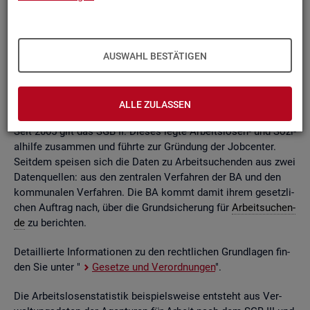
ßend auf­be­rei­tet. Die mo­nat­li­chen Ein­zel­in­for­ma­tio­nen flie­
ßen dabei in so ge­nann­te sta­tis­ti­sche Kon­ten. Auf deren
Grund­la­ge kön­nen Be­stän­de, Zu- und Ab­gän­ge,
Dau­ern
, Leis­
tungs­hö­hen und viele an­de­re sta­tis­ti­sche Mess­grö­ßen er­mit­
AUSWAHL BESTÄTIGEN
telt wer­den. Die Werte lie­gen re­gio­nal tief ge­glie­dert und
nach viel­fäl­ti­gen so­zio­de­mo­gra­fi­schen und er­werbs­bio­gra­fi­
schen Merk­ma­len vor.
ALLE ZULASSEN
Seit 2005 gilt das SGB II. Die­ses legte Ar­beits­lo­sen- und So­zi­
al­hil­fe zu­sam­men und führ­te zur Grün­dung der Job­cen­ter.
Seit­dem spei­sen sich die Daten zu Ar­beit­su­chen­den aus zwei
Da­ten­quel­len: aus den zen­tra­len Ver­fah­ren der BA und den
kom­mu­na­len Ver­fah­ren. Die BA kommt damit ihrem ge­setz­li­
chen Auf­trag nach, über die Grund­si­che­rung für
Ar­beit­su­chen­
de
zu be­rich­ten.
De­tail­lier­te In­for­ma­tio­nen zu den recht­li­chen Grund­la­gen fin­
den Sie unter "
Ge­set­ze und Ver­ord­nun­gen
".
Die Ar­beits­lo­sen­sta­tis­tik bei­spiels­wei­se ent­steht aus Ver­