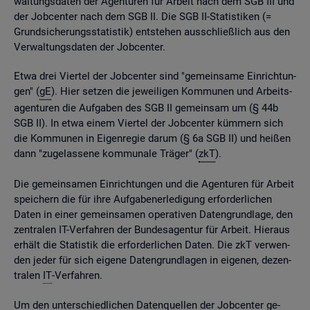
wal­tungs­da­ten der Agen­tu­ren für Ar­beit nach dem SGB III und
der Job­cen­ter nach dem SGB II. Die SGB II-Sta­tis­ti­ken (=
Grund­si­che­rungs­sta­tis­tik) ent­ste­hen aus­schlie­ß­lich aus den
Ver­wal­tungs­da­ten der Job­cen­ter.
Etwa drei Vier­tel der Job­cen­ter sind "ge­mein­sa­me Ein­rich­tun­
gen" (
gE
). Hier set­zen die je­wei­li­gen Kom­mu­nen und Ar­beits­
agen­tu­ren die Auf­ga­ben des SGB II ge­mein­sam um (§ 44b
SGB II). In etwa einem Vier­tel der Job­cen­ter küm­mern sich
die Kom­mu­nen in Ei­gen­re­gie darum (§ 6a SGB II) und hei­ßen
dann "zu­ge­las­se­ne kom­mu­na­le Trä­ger" (
zkT
).
Die ge­mein­sa­men Ein­rich­tun­gen und die Agen­tu­ren für Ar­beit
spei­chern die für ihre Auf­ga­ben­er­le­di­gung er­for­der­li­chen
Daten in einer ge­mein­sa­men ope­ra­ti­ven Da­ten­grund­la­ge, den
zen­tra­len IT-Ver­fah­ren der Bun­des­agen­tur für Ar­beit. Hier­aus
er­hält die Sta­tis­tik die er­for­der­li­chen Daten. Die zkT ver­wen­
den jeder für sich ei­ge­ne Da­ten­grund­la­gen in ei­ge­nen, de­zen­
tra­len
IT
-Ver­fah­ren.
Um den un­ter­schied­li­chen Da­ten­quel­len der Job­cen­ter ge­