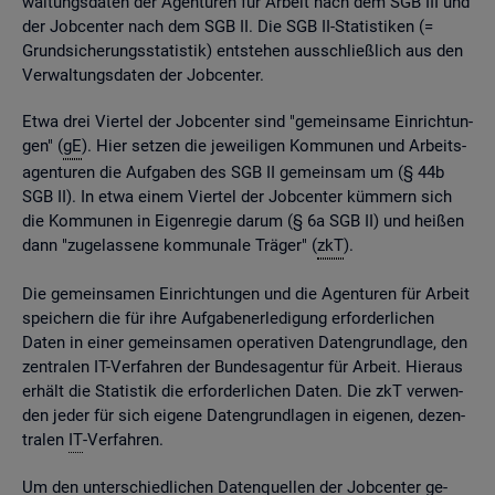
wal­tungs­da­ten der Agen­tu­ren für Ar­beit nach dem SGB III und
der Job­cen­ter nach dem SGB II. Die SGB II-Sta­tis­ti­ken (=
Grund­si­che­rungs­sta­tis­tik) ent­ste­hen aus­schlie­ß­lich aus den
Ver­wal­tungs­da­ten der Job­cen­ter.
Etwa drei Vier­tel der Job­cen­ter sind "ge­mein­sa­me Ein­rich­tun­
gen" (
gE
). Hier set­zen die je­wei­li­gen Kom­mu­nen und Ar­beits­
agen­tu­ren die Auf­ga­ben des SGB II ge­mein­sam um (§ 44b
SGB II). In etwa einem Vier­tel der Job­cen­ter küm­mern sich
die Kom­mu­nen in Ei­gen­re­gie darum (§ 6a SGB II) und hei­ßen
dann "zu­ge­las­se­ne kom­mu­na­le Trä­ger" (
zkT
).
Die ge­mein­sa­men Ein­rich­tun­gen und die Agen­tu­ren für Ar­beit
spei­chern die für ihre Auf­ga­ben­er­le­di­gung er­for­der­li­chen
Daten in einer ge­mein­sa­men ope­ra­ti­ven Da­ten­grund­la­ge, den
zen­tra­len IT-Ver­fah­ren der Bun­des­agen­tur für Ar­beit. Hier­aus
er­hält die Sta­tis­tik die er­for­der­li­chen Daten. Die zkT ver­wen­
den jeder für sich ei­ge­ne Da­ten­grund­la­gen in ei­ge­nen, de­zen­
tra­len
IT
-Ver­fah­ren.
Um den un­ter­schied­li­chen Da­ten­quel­len der Job­cen­ter ge­