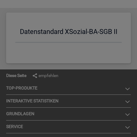
Da­ten­stan­dard XSo­zi­al-BA-SGB II
Diese Seite
empfehlen
TOP-PRO­DUK­TE
IN­TER­AK­TI­VE STA­TIS­TI­KEN
GRUND­LA­GEN
SER­VICE