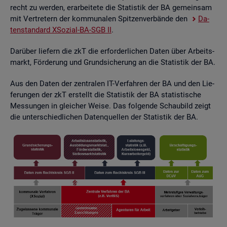
recht zu wer­den, er­ar­bei­te­te die Sta­tis­tik der BA ge­mein­sam
mit Ver­tre­tern der kom­mu­na­len Spit­zen­ver­bän­de den
Da­
ten­stan­dard XSo­zi­al-BA-SGB II
.
Dar­über lie­fern die zkT die er­for­der­li­chen Daten über Ar­beits­
markt, För­de­rung und Grund­si­che­rung an die Sta­tis­tik der BA.
Aus den Daten der zen­tra­len IT-Ver­fah­ren der BA und den Lie­
fe­run­gen der zkT er­stellt die Sta­tis­tik der BA sta­tis­ti­sche
Mes­sun­gen in glei­cher Weise. Das fol­gen­de Schau­bild zeigt
die un­ter­schied­li­chen Da­ten­quel­len der Sta­tis­tik der BA.