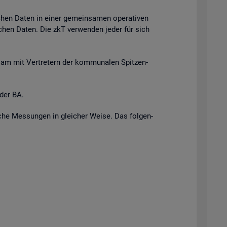
i­chen Daten in einer ge­mein­sa­men ope­ra­ti­ven
r­li­chen Daten. Die zkT ver­wen­den jeder für sich
n­sam mit Ver­tre­tern der kom­mu­na­len Spit­zen­
 der BA.
i­sche Mes­sun­gen in glei­cher Weise. Das fol­gen­