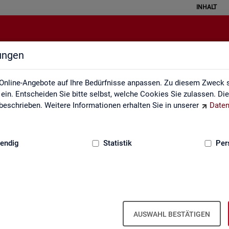
INHALT
lungen
Datenquellen
Online-Angebote auf Ihre Bedürfnisse anpassen. Zu diesem Zweck s
in. Entscheiden Sie bitte selbst, welche Cookies Sie zulassen. Di
eschrieben. Weitere Informationen erhalten Sie in unserer
Daten
:
GRUNDLAGEN
endig
Statistik
Per
Da­ten­quel­len
AUSWAHL BESTÄTIGEN
it ba­sie­ren über­wie­gend auf Ge­schäfts­da­ten der Agen­tu­ren für Ar­bei