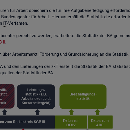
ren für Ar­beit spei­chern die für ihre Auf­ga­ben­er­le­di­gung er­for­der­l
r Bun­des­agen­tur für Ar­beit. Hier­aus er­hält die Sta­tis­tik die er­for­de
en
IT
-Ver­fah­ren.
­cen­ter ge­recht zu wer­den, er­ar­bei­te­te die Sta­tis­tik der BA ge­mei
 II
.
en über Ar­beits­markt, För­de­rung und Grund­si­che­rung an die Sta­tis­tik
 und den Lie­fe­run­gen der zkT er­stellt die Sta­tis­tik der BA sta­tis­t
quel­len der Sta­tis­tik der BA.