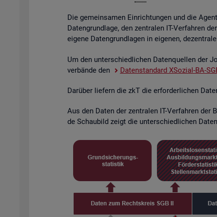
Die ge­mein­sa­men Ein­rich­tun­gen und die Agen­tu­
Da­ten­grund­la­ge, den zen­tra­len IT-Ver­fah­ren de
ei­ge­ne Da­ten­grund­la­gen in ei­ge­nen, de­zen­tra­l
Um den un­ter­schied­li­chen Da­ten­quel­len der Job
ver­bän­de den
Da­ten­stan­dard XSo­zi­al-BA-SGB
Dar­über lie­fern die zkT die er­for­der­li­chen Dat
Aus den Daten der zen­tra­len IT-Ver­fah­ren der BA
de Schau­bild zeigt die un­ter­schied­li­chen Da­ten­