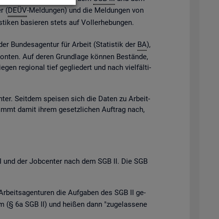
r (
DEÜV
-Mel­dun­gen) und die Mel­dun­gen von
s­ti­ken ba­sie­ren stets auf Vol­l­er­he­bun­gen.
der Bun­des­agen­tur für Ar­beit (Sta­tis­tik der
BA
),
e Kon­ten. Auf deren Grund­la­ge kön­nen Be­stän­de,
gen re­gio­nal tief ge­glie­dert und nach viel­fäl­ti­
n­ter. Seit­dem spei­sen sich die Daten zu Ar­beit­
ommt damit ihrem ge­setz­li­chen Auf­trag nach,
B III und der Job­cen­ter nach dem SGB II. Die SGB
Ar­beits­agen­tu­ren die Auf­ga­ben des SGB II ge­
 (§ 6a SGB II) und hei­ßen dann "zu­ge­las­se­ne