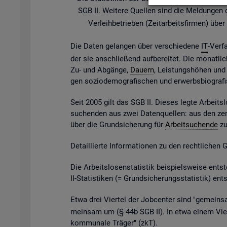
SGB II. Wei­te­re Quel­len sind die Mel­dun­gen der
Ver­leih­be­trie­ben (Zeit­ar­beits­fir­men) ü
Die Daten ge­lan­gen über ver­schie­de­ne
IT
-Ver­f
der sie an­schlie­ßend auf­be­rei­tet. Die mo­nat­li­
Zu- und Ab­gän­ge,
Dau­ern
, Leis­tungs­hö­hen und v
gen so­zio­de­mo­gra­fi­schen und er­werbs­bio­gra­
Seit 2005 gilt das SGB II. Die­ses legte Ar­beits­l
su­chen­den aus zwei Da­ten­quel­len: aus den zen
über die Grund­si­che­rung für
Ar­beit­su­chen­de
zu 
De­tail­lier­te In­for­ma­tio­nen zu den recht­li­chen
Die Ar­beits­lo­sen­sta­tis­tik bei­spiels­wei­se 
II-Sta­tis­ti­ken (= Grund­si­che­rungs­sta­tis­tik) e
Etwa drei Vier­tel der Job­cen­ter sind "ge­mein­sa
mein­sam um (§ 44b SGB II). In etwa einem Vier­t
kom­mu­na­le Trä­ger" (
zkT
).