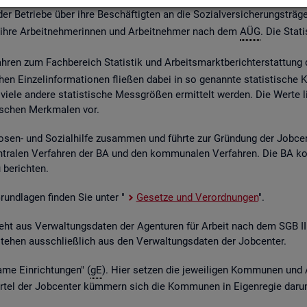
 Be­trie­be über ihre Be­schäf­tig­ten an die So­zi­al­ver­si­che­rungs­trä­ge
ber ihre Ar­beit­neh­me­rin­nen und Ar­beit­neh­mer nach dem
AÜG
. Die Sta­ti
ah­ren zum Fach­be­reich Sta­tis­tik und Ar­beits­markt­be­richt­erstat­tung 
chen Ein­zel­in­for­ma­tio­nen flie­ßen dabei in so ge­nann­te sta­tis­ti­sch
iele an­de­re sta­tis­ti­sche Mess­grö­ßen er­mit­telt wer­den. Die Werte lie­
fi­schen Merk­ma­len vor.
o­sen- und So­zi­al­hil­fe zu­sam­men und führ­te zur Grün­dung der Job­ce
­tra­len Ver­fah­ren der BA und den kom­mu­na­len Ver­fah­ren. Die BA k
be­rich­ten.
 Grund­la­gen fin­den Sie unter "
Ge­set­ze und Ver­ord­nun­gen
".
ent­steht aus Ver­wal­tungs­da­ten der Agen­tu­ren für Ar­beit nach dem SG
nt­ste­hen aus­schlie­ß­lich aus den Ver­wal­tungs­da­ten der Job­cen­ter.
­me Ein­rich­tun­gen" (
gE
). Hier set­zen die je­wei­li­gen Kom­mu­nen und 
el der Job­cen­ter küm­mern sich die Kom­mu­nen in Ei­gen­re­gie darum