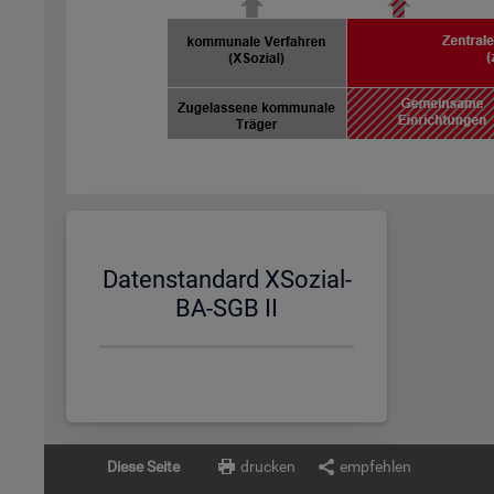
Da­ten­stan­dard XSo­zi­al-
BA-SGB II
Diese Seite
drucken
empfehlen