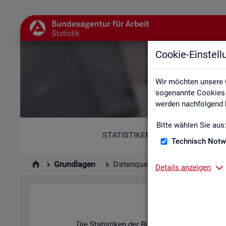
Cookie-Einstel
Wir möchten unsere 
sogenannte Cookies e
werden nachfolgend b
Bitte wählen Sie aus
STATISTIKEN
Technisch Notw
Grundlagen
Datenquellen
Details anzeigen
Die Sta­tis­ti­ken der Bun­des­agen­tur für Ar­be