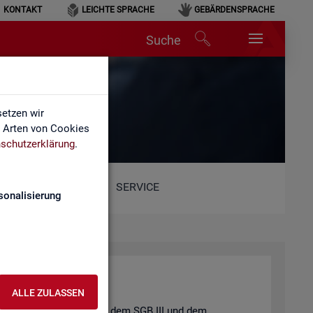
KONTAKT
LEICHTE SPRACHE
GEBÄRDENSPRACHE
Suche
etzen wir
e Arten von Cookies
schutzerklärung
.
SERVICE
sonalisierung
ALLE ZULASSEN
t und der
Job­cen­ter
nach dem
SGB III
und dem