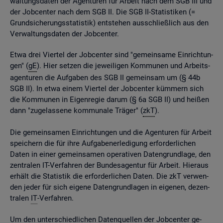
wal­tungs­da­ten der Agen­tu­ren für Ar­beit nach dem SGB III und
der Job­cen­ter nach dem SGB II. Die SGB II-Sta­tis­ti­ken (=
Grund­si­che­rungs­sta­tis­tik) ent­ste­hen aus­schlie­ß­lich aus den
Ver­wal­tungs­da­ten der Job­cen­ter.
Etwa drei Vier­tel der Job­cen­ter sind "ge­mein­sa­me Ein­rich­tun­
gen" (
gE
). Hier set­zen die je­wei­li­gen Kom­mu­nen und Ar­beits­
agen­tu­ren die Auf­ga­ben des SGB II ge­mein­sam um (§ 44b
SGB II). In etwa einem Vier­tel der Job­cen­ter küm­mern sich
die Kom­mu­nen in Ei­gen­re­gie darum (§ 6a SGB II) und hei­ßen
dann "zu­ge­las­se­ne kom­mu­na­le Trä­ger" (
zkT
).
Die ge­mein­sa­men Ein­rich­tun­gen und die Agen­tu­ren für Ar­beit
spei­chern die für ihre Auf­ga­ben­er­le­di­gung er­for­der­li­chen
Daten in einer ge­mein­sa­men ope­ra­ti­ven Da­ten­grund­la­ge, den
zen­tra­len IT-Ver­fah­ren der Bun­des­agen­tur für Ar­beit. Hier­aus
er­hält die Sta­tis­tik die er­for­der­li­chen Daten. Die zkT ver­wen­
den jeder für sich ei­ge­ne Da­ten­grund­la­gen in ei­ge­nen, de­zen­
tra­len
IT
-Ver­fah­ren.
Um den un­ter­schied­li­chen Da­ten­quel­len der Job­cen­ter ge­