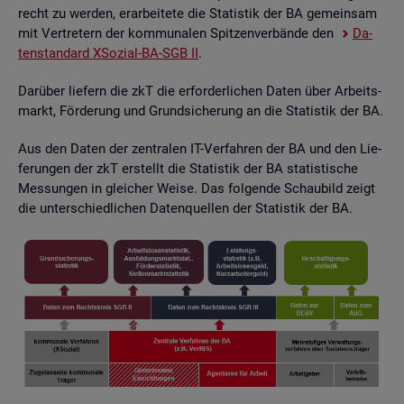
recht zu wer­den, er­ar­bei­te­te die Sta­tis­tik der BA ge­mein­sam
mit Ver­tre­tern der kom­mu­na­len Spit­zen­ver­bän­de den
Da­
ten­stan­dard XSo­zi­al-BA-SGB II
.
Dar­über lie­fern die zkT die er­for­der­li­chen Daten über Ar­beits­
markt, För­de­rung und Grund­si­che­rung an die Sta­tis­tik der BA.
Aus den Daten der zen­tra­len IT-Ver­fah­ren der BA und den Lie­
fe­run­gen der zkT er­stellt die Sta­tis­tik der BA sta­tis­ti­sche
Mes­sun­gen in glei­cher Weise. Das fol­gen­de Schau­bild zeigt
die un­ter­schied­li­chen Da­ten­quel­len der Sta­tis­tik der BA.