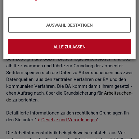
ßend auf­be­rei­tet. Die mo­nat­li­chen Ein­zel­in­for­ma­tio­nen flie­
ßen dabei in so ge­nann­te sta­tis­ti­sche Kon­ten. Auf deren
Grund­la­ge kön­nen Be­stän­de, Zu- und Ab­gän­ge,
Dau­ern
, Leis­
tungs­hö­hen und viele an­de­re sta­tis­ti­sche Mess­grö­ßen er­mit­
AUSWAHL BESTÄTIGEN
telt wer­den. Die Werte lie­gen re­gio­nal tief ge­glie­dert und
nach viel­fäl­ti­gen so­zio­de­mo­gra­fi­schen und er­werbs­bio­gra­fi­
schen Merk­ma­len vor.
ALLE ZULASSEN
Seit 2005 gilt das SGB II. Die­ses legte Ar­beits­lo­sen- und So­zi­
al­hil­fe zu­sam­men und führ­te zur Grün­dung der Job­cen­ter.
Seit­dem spei­sen sich die Daten zu Ar­beit­su­chen­den aus zwei
Da­ten­quel­len: aus den zen­tra­len Ver­fah­ren der BA und den
kom­mu­na­len Ver­fah­ren. Die BA kommt damit ihrem ge­setz­li­
chen Auf­trag nach, über die Grund­si­che­rung für
Ar­beit­su­chen­
de
zu be­rich­ten.
De­tail­lier­te In­for­ma­tio­nen zu den recht­li­chen Grund­la­gen fin­
den Sie unter "
Ge­set­ze und Ver­ord­nun­gen
".
Die Ar­beits­lo­sen­sta­tis­tik bei­spiels­wei­se ent­steht aus Ver­