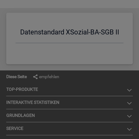
Da­ten­stan­dard XSo­zi­al-BA-SGB II
Diese Seite
empfehlen
TOP-PRO­DUK­TE
IN­TER­AK­TI­VE STA­TIS­TI­KEN
GRUND­LA­GEN
SER­VICE