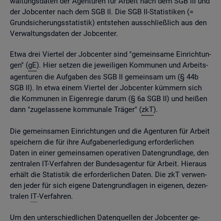
wal­tungs­da­ten der Agen­tu­ren für Ar­beit nach dem SGB III und
der Job­cen­ter nach dem SGB II. Die SGB II-Sta­tis­ti­ken (=
Grund­si­che­rungs­sta­tis­tik) ent­ste­hen aus­schlie­ß­lich aus den
Ver­wal­tungs­da­ten der Job­cen­ter.
Etwa drei Vier­tel der Job­cen­ter sind "ge­mein­sa­me Ein­rich­tun­
gen" (
gE
). Hier set­zen die je­wei­li­gen Kom­mu­nen und Ar­beits­
agen­tu­ren die Auf­ga­ben des SGB II ge­mein­sam um (§ 44b
SGB II). In etwa einem Vier­tel der Job­cen­ter küm­mern sich
die Kom­mu­nen in Ei­gen­re­gie darum (§ 6a SGB II) und hei­ßen
dann "zu­ge­las­se­ne kom­mu­na­le Trä­ger" (
zkT
).
Die ge­mein­sa­men Ein­rich­tun­gen und die Agen­tu­ren für Ar­beit
spei­chern die für ihre Auf­ga­ben­er­le­di­gung er­for­der­li­chen
Daten in einer ge­mein­sa­men ope­ra­ti­ven Da­ten­grund­la­ge, den
zen­tra­len IT-Ver­fah­ren der Bun­des­agen­tur für Ar­beit. Hier­aus
er­hält die Sta­tis­tik die er­for­der­li­chen Daten. Die zkT ver­wen­
den jeder für sich ei­ge­ne Da­ten­grund­la­gen in ei­ge­nen, de­zen­
tra­len
IT
-Ver­fah­ren.
Um den un­ter­schied­li­chen Da­ten­quel­len der Job­cen­ter ge­