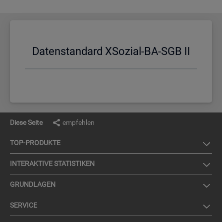
Da­ten­stan­dard XSo­zi­al-BA-SGB II
Diese Seite
empfehlen
TOP-PRO­DUK­TE
IN­TER­AK­TI­VE STA­TIS­TI­KEN
GRUND­LA­GEN
SER­VICE