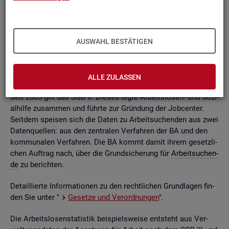
ßend auf­be­rei­tet. Die mo­nat­li­chen Ein­zel­in­for­ma­tio­nen flie­
ßen dabei in so ge­nann­te sta­tis­ti­sche Kon­ten. Auf deren
Grund­la­ge kön­nen Be­stän­de, Zu- und Ab­gän­ge,
Dau­ern
, Leis­
tungs­hö­hen und viele an­de­re sta­tis­ti­sche Mess­grö­ßen er­mit­
AUSWAHL BESTÄTIGEN
telt wer­den. Die Werte lie­gen re­gio­nal tief ge­glie­dert und
nach viel­fäl­ti­gen so­zio­de­mo­gra­fi­schen und er­werbs­bio­gra­fi­
schen Merk­ma­len vor.
ALLE ZULASSEN
Seit 2005 gilt das SGB II. Die­ses legte Ar­beits­lo­sen- und So­zi­
al­hil­fe zu­sam­men und führ­te zur Grün­dung der Job­cen­ter.
Seit­dem spei­sen sich die Daten zu Ar­beit­su­chen­den aus zwei
Da­ten­quel­len: aus den zen­tra­len Ver­fah­ren der BA und den
kom­mu­na­len Ver­fah­ren. Die BA kommt damit ihrem ge­setz­li­
chen Auf­trag nach, über die Grund­si­che­rung für
Ar­beit­su­chen­
de
zu be­rich­ten.
De­tail­lier­te In­for­ma­tio­nen zu den recht­li­chen Grund­la­gen fin­
den Sie unter "
Ge­set­ze und Ver­ord­nun­gen
".
Die Ar­beits­lo­sen­sta­tis­tik bei­spiels­wei­se ent­steht aus Ver­