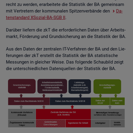
recht zu wer­den, er­ar­bei­te­te die Sta­tis­tik der BA ge­mein­sam
mit Ver­tre­tern der kom­mu­na­len Spit­zen­ver­bän­de den
Da­
ten­stan­dard XSo­zi­al-BA-SGB II
.
Dar­über lie­fern die zkT die er­for­der­li­chen Daten über Ar­beits­
markt, För­de­rung und Grund­si­che­rung an die Sta­tis­tik der BA.
Aus den Daten der zen­tra­len IT-Ver­fah­ren der BA und den Lie­
fe­run­gen der zkT er­stellt die Sta­tis­tik der BA sta­tis­ti­sche
Mes­sun­gen in glei­cher Weise. Das fol­gen­de Schau­bild zeigt
die un­ter­schied­li­chen Da­ten­quel­len der Sta­tis­tik der BA.