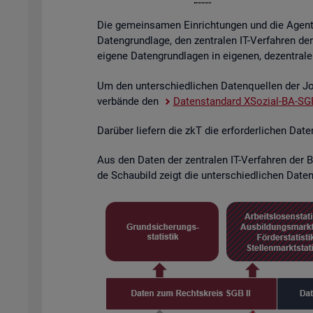
Die ge­mein­sa­men Ein­rich­tun­gen und die Agen­tu­
Da­ten­grund­la­ge, den zen­tra­len IT-Ver­fah­ren de
ei­ge­ne Da­ten­grund­la­gen in ei­ge­nen, de­zen­tra­l
Um den un­ter­schied­li­chen Da­ten­quel­len der Job
ver­bän­de den
Da­ten­stan­dard XSo­zi­al-BA-SGB
Dar­über lie­fern die zkT die er­for­der­li­chen Dat
Aus den Daten der zen­tra­len IT-Ver­fah­ren der BA
de Schau­bild zeigt die un­ter­schied­li­chen Da­ten­