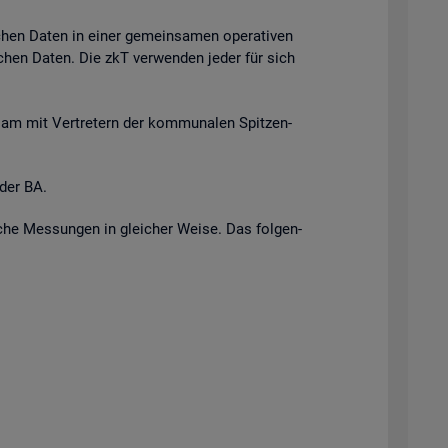
i­chen Daten in einer ge­mein­sa­men ope­ra­ti­ven
r­li­chen Daten. Die zkT ver­wen­den jeder für sich
n­sam mit Ver­tre­tern der kom­mu­na­len Spit­zen­
 der BA.
i­sche Mes­sun­gen in glei­cher Weise. Das fol­gen­