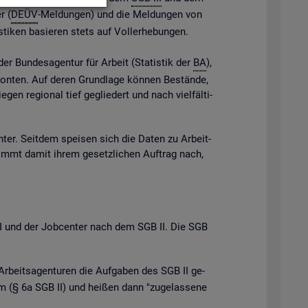
r (
DEÜV
-Mel­dun­gen) und die Mel­dun­gen von
s­ti­ken ba­sie­ren stets auf Vol­l­er­he­bun­gen.
der Bun­des­agen­tur für Ar­beit (Sta­tis­tik der
BA
),
e Kon­ten. Auf deren Grund­la­ge kön­nen Be­stän­de,
gen re­gio­nal tief ge­glie­dert und nach viel­fäl­ti­
n­ter. Seit­dem spei­sen sich die Daten zu Ar­beit­
ommt damit ihrem ge­setz­li­chen Auf­trag nach,
B III und der Job­cen­ter nach dem SGB II. Die SGB
Ar­beits­agen­tu­ren die Auf­ga­ben des SGB II ge­
 (§ 6a SGB II) und hei­ßen dann "zu­ge­las­se­ne