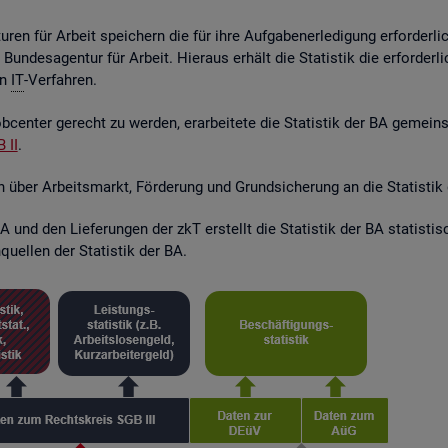
ren für Ar­beit spei­chern die für ihre Auf­ga­ben­er­le­di­gung er­for­der­l
r Bun­des­agen­tur für Ar­beit. Hier­aus er­hält die Sta­tis­tik die er­for­de
en
IT
-Ver­fah­ren.
­cen­ter ge­recht zu wer­den, er­ar­bei­te­te die Sta­tis­tik der BA ge­mei
 II
.
en über Ar­beits­markt, För­de­rung und Grund­si­che­rung an die Sta­tis­tik
 und den Lie­fe­run­gen der zkT er­stellt die Sta­tis­tik der BA sta­tis­t
quel­len der Sta­tis­tik der BA.