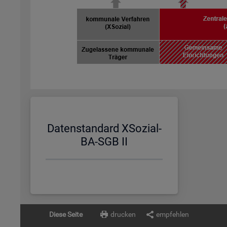
Da­ten­stan­dard XSo­zi­al-
BA-SGB II
Diese Seite
drucken
empfehlen