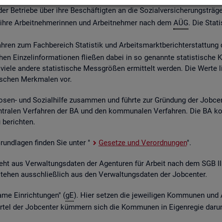
 Be­trie­be über ihre Be­schäf­tig­ten an die So­zi­al­ver­si­che­rungs­trä­ge
ber ihre Ar­beit­neh­me­rin­nen und Ar­beit­neh­mer nach dem
AÜG
. Die Sta­ti
ah­ren zum Fach­be­reich Sta­tis­tik und Ar­beits­markt­be­richt­erstat­tung 
chen Ein­zel­in­for­ma­tio­nen flie­ßen dabei in so ge­nann­te sta­tis­ti­sch
iele an­de­re sta­tis­ti­sche Mess­grö­ßen er­mit­telt wer­den. Die Werte lie­
fi­schen Merk­ma­len vor.
o­sen- und So­zi­al­hil­fe zu­sam­men und führ­te zur Grün­dung der Job­ce
­tra­len Ver­fah­ren der BA und den kom­mu­na­len Ver­fah­ren. Die BA k
be­rich­ten.
 Grund­la­gen fin­den Sie unter "
Ge­set­ze und Ver­ord­nun­gen
".
ent­steht aus Ver­wal­tungs­da­ten der Agen­tu­ren für Ar­beit nach dem SG
nt­ste­hen aus­schlie­ß­lich aus den Ver­wal­tungs­da­ten der Job­cen­ter.
­me Ein­rich­tun­gen" (
gE
). Hier set­zen die je­wei­li­gen Kom­mu­nen und 
el der Job­cen­ter küm­mern sich die Kom­mu­nen in Ei­gen­re­gie darum