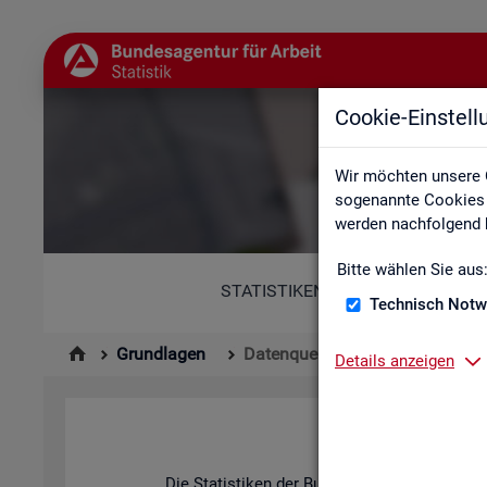
Cookie-Einstel
Wir möchten unsere 
sogenannte Cookies e
werden nachfolgend b
Bitte wählen Sie aus
STATISTIKEN
Technisch Notw
Grundlagen
Datenquellen
Details anzeigen
Die Sta­tis­ti­ken der Bun­des­agen­tur für Ar­be