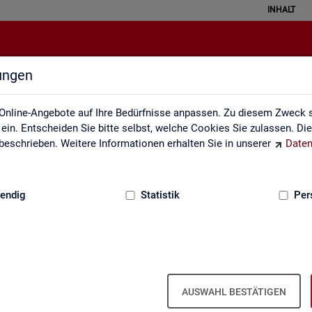
INHALT
lungen
Datenquellen
Online-Angebote auf Ihre Bedürfnisse anpassen. Zu diesem Zweck s
in. Entscheiden Sie bitte selbst, welche Cookies Sie zulassen. Di
eschrieben. Weitere Informationen erhalten Sie in unserer
Daten
:
GRUNDLAGEN
endig
Statistik
Per
Da­ten­quel­len
AUSWAHL BESTÄTIGEN
it ba­sie­ren über­wie­gend auf Ge­schäfts­da­ten der Agen­tu­ren für Ar­bei