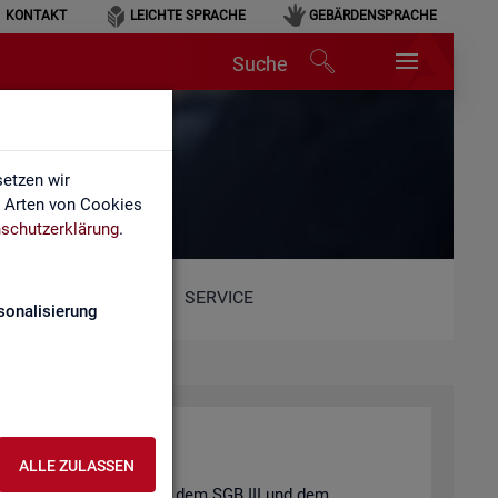
KONTAKT
LEICHTE SPRACHE
GEBÄRDENSPRACHE
Suche
etzen wir
e Arten von Cookies
schutzerklärung
.
SERVICE
sonalisierung
ALLE ZULASSEN
t und der
Job­cen­ter
nach dem
SGB III
und dem