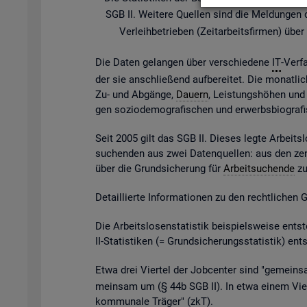
SGB II. Wei­te­re Quel­len sind die Mel­dun­gen der
Ver­leih­be­trie­ben (Zeit­ar­beits­fir­men) ü
Die Daten ge­lan­gen über ver­schie­de­ne
IT
-Ver­f
der sie an­schlie­ßend auf­be­rei­tet. Die mo­nat­li­
Zu- und Ab­gän­ge,
Dau­ern
, Leis­tungs­hö­hen und v
gen so­zio­de­mo­gra­fi­schen und er­werbs­bio­gra­
Seit 2005 gilt das SGB II. Die­ses legte Ar­beits­l
su­chen­den aus zwei Da­ten­quel­len: aus den zen
über die Grund­si­che­rung für
Ar­beit­su­chen­de
zu 
De­tail­lier­te In­for­ma­tio­nen zu den recht­li­chen
Die Ar­beits­lo­sen­sta­tis­tik bei­spiels­wei­se 
II-Sta­tis­ti­ken (= Grund­si­che­rungs­sta­tis­tik) e
Etwa drei Vier­tel der Job­cen­ter sind "ge­mein­sa
mein­sam um (§ 44b SGB II). In etwa einem Vier­t
kom­mu­na­le Trä­ger" (
zkT
).