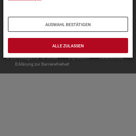
TOP-PRO­DUK­TE
IN­TER­AK­TI­VE STA­TIS­TI­KEN
AUSWAHL BESTÄTIGEN
GRUND­LA­GEN
SER­VICE
ALLE ZULASSEN
© Bundesagentur für Arbeit
Impressum
Datenschutz
Erklärung zur Barrierefreiheit