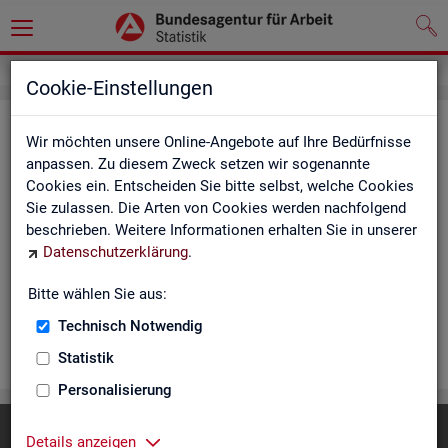
Cookie-Einstellungen
Rea­li­sier­te Kurz­ar­beit (hoch­ge­rech­
Wir möchten unsere Online-Angebote auf Ihre Bedürfnisse
net) - Deutsch­land, Län­der, Re­gio­
anpassen. Zu diesem Zweck setzen wir sogenannte
Cookies ein. Entscheiden Sie bitte selbst, welche Cookies
nal­di­rek­tio­nen, Agen­tu­ren für Ar­beit
Sie zulassen. Die Arten von Cookies werden nachfolgend
und Krei­se (Mo­nats­zah­len)
beschrieben. Weitere Informationen erhalten Sie in unserer
Datenschutzerklärung
.
Die Ta­bel­len er­schei­nen mo­nat­lich und ent­hal­ten In­for­ma­tio­
nen über Be­stand, Be­trie­be / Be­triebs­grö­ße, Kurz­ar­bei­ter­geld,
Bitte wählen Sie aus:
Kurz­ar­bei­ter­quo­te und wei­te­re Merk­ma­le.
Technisch Notwendig
WEI­TER
Statistik
Personalisierung
Diese Seite
empfehlen
Details anzeigen