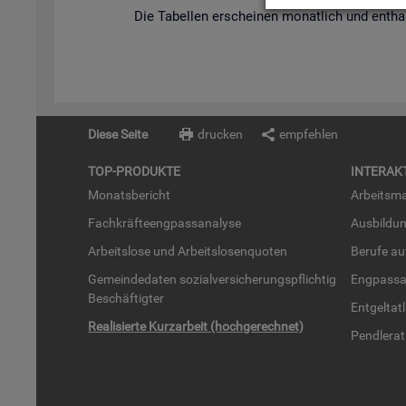
Die Ta­bel­len er­schei­nen mo­nat­lich und ent­hal­
Diese Seite
drucken
empfehlen
TOP-PRO­DUK­TE
IN­TER­AK­
Mo­nats­be­richt
Ar­beits­ma
Fach­kräf­te­eng­pass­ana­ly­se
Aus­bil­du
Ar­beits­lo­se und Ar­beits­lo­sen­quo­ten
Be­ru­fe a
Ge­mein­de­da­ten so­zi­al­ver­si­che­rungs­pflich­tig
Eng­pass­a
Be­schäf­tig­ter
Ent­gel­t­at
Rea­li­sier­te Kurz­ar­beit (hoch­ge­rech­net)
Pend­ler­at