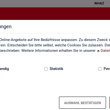
INHALT
lungen
alisierte Kurzarbeit (hochgerechn
Online-Angebote auf Ihre Bedürfnisse anpassen. Zu diesem Zweck s
in. Entscheiden Sie bitte selbst, welche Cookies Sie zulassen. Di
eschrieben. Weitere Informationen erhalten Sie in unserer
Daten
:
GRUNDLAGEN
endig
Statistik
Per
och­ge­rech­net) - Deutsch­land, Län­der, Re­g
ren für Ar­beit und Krei­se (Mo­nats­zah­len
AUSWAHL BESTÄTIGEN