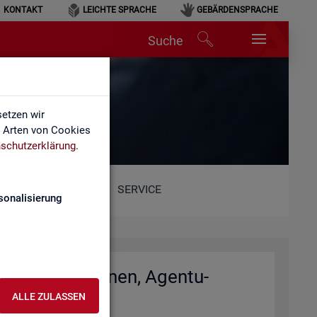
KONTAKT
LEICHTE SPRACHE
GEBÄRDENSPRACHE
Suche
et)
etzen wir
e Arten von Cookies
schutzerklärung
.
SERVICE
sonalisierung
io­nal­di­rek­tio­nen, Agen­tu­
)
ALLE ZULASSEN