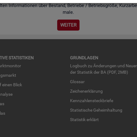
ten In­for­ma­tio­nen über Be­stand, Be­trie­be / Be­triebs­grö­ße, Kurz­ar­bei
ma­le.
WEI­TER
TI­VE STA­TIS­TI­KEN
GRUND­LA­GEN
rkt­mo­ni­tor
Log­buch zu Än­de­run­gen und Neue­
der Sta­tis­tik der BA (PDF, 2MB)
ngs­markt
Glos­sar
uf einen Blick
Zei­chen­er­klä­rung
na­ly­se
Kenn­zah­len­steck­brie­fe
­las
Sta­tis­ti­sche Ge­heim­hal­tung
­las
Sta­tis­tik er­klärt