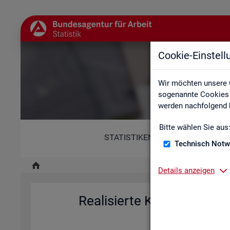
Cookie-Einstel
Re
Wir möchten unsere 
sogenannte Cookies e
werden nachfolgend b
Bitte wählen Sie aus
STATISTIKEN
Technisch Notw
Details anzeigen
Rea­li­sier­te Kurz­ar­beit (h