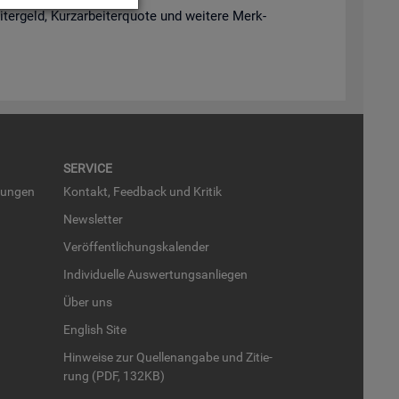
­ter­geld, Kurz­ar­bei­ter­quo­te und wei­te­re Merk­
SER­VICE
run­gen
Kon­takt, Feed­back und Kri­tik
News­let­ter
Ver­öf­fent­li­chungs­ka­len­der
In­di­vi­du­el­le Aus­wer­tungs­an­lie­gen
Über uns
English Site
Hin­wei­se zur Quel­len­an­ga­be und Zi­tie­
rung (PDF, 132KB)