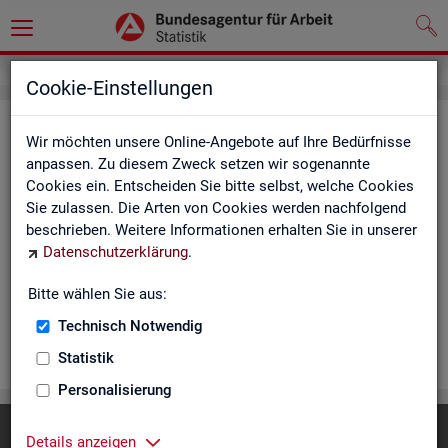
Cookie-Einstellungen
Rea­li­sier­te Kurz­ar­beit (hoch­ge­rech­
Wir möchten unsere Online-Angebote auf Ihre Bedürfnisse
net) - Deutsch­land, Län­der, Re­gio­
anpassen. Zu diesem Zweck setzen wir sogenannte
Cookies ein. Entscheiden Sie bitte selbst, welche Cookies
nal­di­rek­tio­nen, Agen­tu­ren für Ar­beit
Sie zulassen. Die Arten von Cookies werden nachfolgend
und Krei­se (Mo­nats­zah­len)
beschrieben. Weitere Informationen erhalten Sie in unserer
Datenschutzerklärung
.
Die Ta­bel­len er­schei­nen mo­nat­lich und ent­hal­ten In­for­ma­tio­
nen über Be­stand, Be­trie­be / Be­triebs­grö­ße, Kurz­ar­bei­ter­geld,
Bitte wählen Sie aus:
Kurz­ar­bei­ter­quo­te und wei­te­re Merk­ma­le.
Technisch Notwendig
WEI­TER
Statistik
Personalisierung
Diese Seite
empfehlen
Details anzeigen