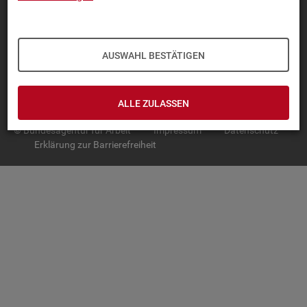
TOP-PRO­DUK­TE
IN­TER­AK­TI­VE STA­TIS­TI­KEN
AUSWAHL BESTÄTIGEN
GRUND­LA­GEN
SER­VICE
ALLE ZULASSEN
© Bundesagentur für Arbeit
Impressum
Datenschutz
Erklärung zur Barrierefreiheit