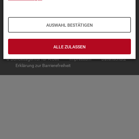
TOP-PRO­DUK­TE
IN­TER­AK­TI­VE STA­TIS­TI­KEN
AUSWAHL BESTÄTIGEN
GRUND­LA­GEN
SER­VICE
ALLE ZULASSEN
© Bundesagentur für Arbeit
Impressum
Datenschutz
Erklärung zur Barrierefreiheit