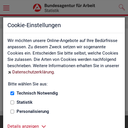
Cookie-Einstellungen
Rea­li­sier­te Kurz­ar­beit (hoch­ge­rech­
Wir möchten unsere Online-Angebote auf Ihre Bedürfnisse
net) - Deutsch­land, Län­der, Re­gio­
anpassen. Zu diesem Zweck setzen wir sogenannte
Cookies ein. Entscheiden Sie bitte selbst, welche Cookies
nal­di­rek­tio­nen, Agen­tu­ren für Ar­beit
Sie zulassen. Die Arten von Cookies werden nachfolgend
und Krei­se (Mo­nats­zah­len)
beschrieben. Weitere Informationen erhalten Sie in unserer
Datenschutzerklärung
.
Die Ta­bel­len er­schei­nen mo­nat­lich und ent­hal­ten In­for­ma­tio­
nen über Be­stand, Be­trie­be / Be­triebs­grö­ße, Kurz­ar­bei­ter­geld,
Bitte wählen Sie aus:
Kurz­ar­bei­ter­quo­te und wei­te­re Merk­ma­le.
Technisch Notwendig
WEI­TER
Statistik
Personalisierung
Diese Seite
empfehlen
Details anzeigen