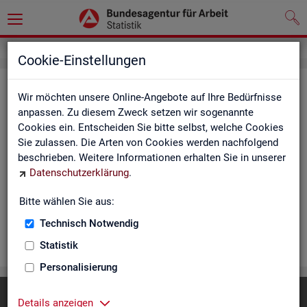
Cookie-Einstellungen
Rea­li­sier­te Kurz­ar­beit (hoch­ge­rech­
Wir möchten unsere Online-Angebote auf Ihre Bedürfnisse
net) - Deutsch­land, Län­der, Re­gio­
anpassen. Zu diesem Zweck setzen wir sogenannte
Cookies ein. Entscheiden Sie bitte selbst, welche Cookies
nal­di­rek­tio­nen, Agen­tu­ren für Ar­beit
Sie zulassen. Die Arten von Cookies werden nachfolgend
und Krei­se (Mo­nats­zah­len)
beschrieben. Weitere Informationen erhalten Sie in unserer
Datenschutzerklärung
.
Die Ta­bel­len er­schei­nen mo­nat­lich und ent­hal­ten In­for­ma­tio­
nen über Be­stand, Be­trie­be / Be­triebs­grö­ße, Kurz­ar­bei­ter­geld,
Bitte wählen Sie aus:
Kurz­ar­bei­ter­quo­te und wei­te­re Merk­ma­le.
Technisch Notwendig
WEI­TER
Statistik
Personalisierung
Diese Seite
empfehlen
Details anzeigen