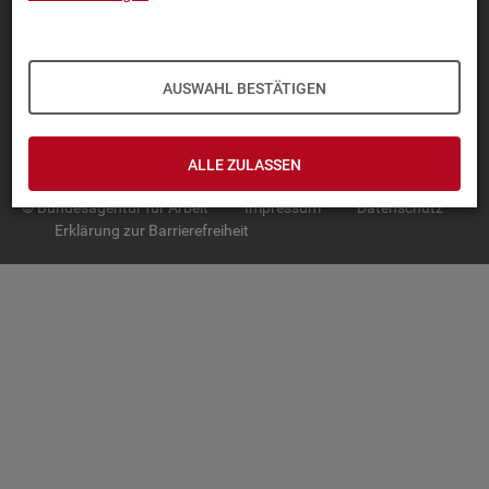
TOP-PRO­DUK­TE
IN­TER­AK­TI­VE STA­TIS­TI­KEN
AUSWAHL BESTÄTIGEN
GRUND­LA­GEN
SER­VICE
ALLE ZULASSEN
© Bundesagentur für Arbeit
Impressum
Datenschutz
Erklärung zur Barrierefreiheit