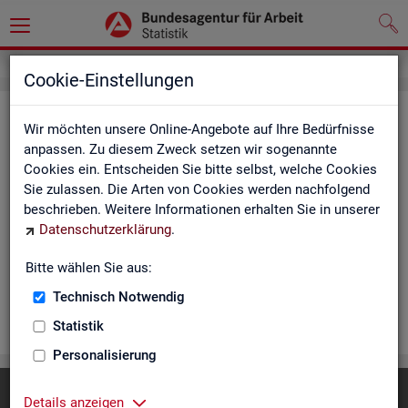
Cookie-Einstellungen
Rea­li­sier­te Kurz­ar­beit (hoch­ge­rech­
Wir möchten unsere Online-Angebote auf Ihre Bedürfnisse
net) - Deutsch­land, Län­der, Re­gio­
anpassen. Zu diesem Zweck setzen wir sogenannte
Cookies ein. Entscheiden Sie bitte selbst, welche Cookies
nal­di­rek­tio­nen, Agen­tu­ren für Ar­beit
Sie zulassen. Die Arten von Cookies werden nachfolgend
und Krei­se (Mo­nats­zah­len)
beschrieben. Weitere Informationen erhalten Sie in unserer
Datenschutzerklärung
.
Die Ta­bel­len er­schei­nen mo­nat­lich und ent­hal­ten In­for­ma­tio­
nen über Be­stand, Be­trie­be / Be­triebs­grö­ße, Kurz­ar­bei­ter­geld,
Bitte wählen Sie aus:
Kurz­ar­bei­ter­quo­te und wei­te­re Merk­ma­le.
Technisch Notwendig
WEI­TER
Statistik
Personalisierung
Diese Seite
empfehlen
Details anzeigen