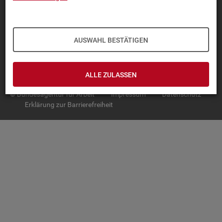
TOP-PRO­DUK­TE
IN­TER­AK­TI­VE STA­TIS­TI­KEN
AUSWAHL BESTÄTIGEN
GRUND­LA­GEN
SER­VICE
ALLE ZULASSEN
© Bundesagentur für Arbeit
Impressum
Datenschutz
Erklärung zur Barrierefreiheit