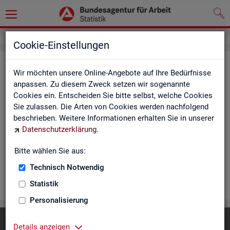
Cookie-Einstellungen
Rea­li­sier­te Kurz­ar­beit (hoch­ge­rech­
Wir möchten unsere Online-Angebote auf Ihre Bedürfnisse
net) - Deutsch­land, Län­der, Re­gio­
anpassen. Zu diesem Zweck setzen wir sogenannte
Cookies ein. Entscheiden Sie bitte selbst, welche Cookies
nal­di­rek­tio­nen, Agen­tu­ren für Ar­beit
Sie zulassen. Die Arten von Cookies werden nachfolgend
und Krei­se (Mo­nats­zah­len)
beschrieben. Weitere Informationen erhalten Sie in unserer
Datenschutzerklärung
.
Die Ta­bel­len er­schei­nen mo­nat­lich und ent­hal­ten In­for­ma­tio­
nen über Be­stand, Be­trie­be / Be­triebs­grö­ße, Kurz­ar­bei­ter­geld,
Bitte wählen Sie aus:
Kurz­ar­bei­ter­quo­te und wei­te­re Merk­ma­le.
Technisch Notwendig
WEI­TER
Statistik
Personalisierung
Diese Seite
empfehlen
Details anzeigen