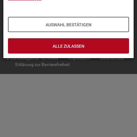
TOP-PRO­DUK­TE
IN­TER­AK­TI­VE STA­TIS­TI­KEN
AUSWAHL BESTÄTIGEN
GRUND­LA­GEN
SER­VICE
ALLE ZULASSEN
© Bundesagentur für Arbeit
Impressum
Datenschutz
Erklärung zur Barrierefreiheit