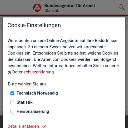
Cookie-Einstellungen
Rea­li­sier­te Kurz­ar­beit (hoch­ge­rech­
Wir möchten unsere Online-Angebote auf Ihre Bedürfnisse
net) - Deutsch­land, Län­der, Re­gio­
anpassen. Zu diesem Zweck setzen wir sogenannte
Cookies ein. Entscheiden Sie bitte selbst, welche Cookies
nal­di­rek­tio­nen, Agen­tu­ren für Ar­beit
Sie zulassen. Die Arten von Cookies werden nachfolgend
und Krei­se (Mo­nats­zah­len)
beschrieben. Weitere Informationen erhalten Sie in unserer
Datenschutzerklärung
.
Die Ta­bel­len er­schei­nen mo­nat­lich und ent­hal­ten In­for­ma­tio­
nen über Be­stand, Be­trie­be / Be­triebs­grö­ße, Kurz­ar­bei­ter­geld,
Bitte wählen Sie aus:
Kurz­ar­bei­ter­quo­te und wei­te­re Merk­ma­le.
Technisch Notwendig
WEI­TER
Statistik
Personalisierung
Diese Seite
empfehlen
Details anzeigen