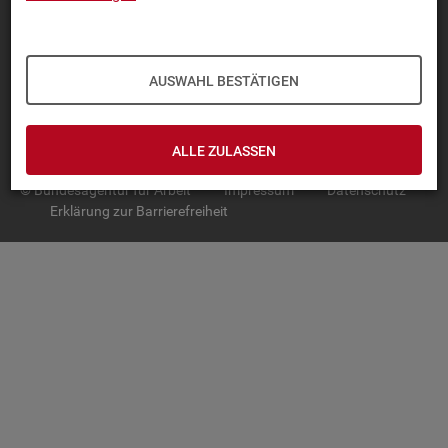
TOP-PRO­DUK­TE
IN­TER­AK­TI­VE STA­TIS­TI­KEN
AUSWAHL BESTÄTIGEN
GRUND­LA­GEN
SER­VICE
ALLE ZULASSEN
© Bundesagentur für Arbeit
Impressum
Datenschutz
Erklärung zur Barrierefreiheit