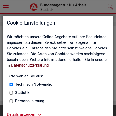
Cookie-Einstellungen
Rea­li­sier­te Kurz­ar­beit (hoch­ge­rech­
Wir möchten unsere Online-Angebote auf Ihre Bedürfnisse
net) - Deutsch­land, Län­der, Re­gio­
anpassen. Zu diesem Zweck setzen wir sogenannte
Cookies ein. Entscheiden Sie bitte selbst, welche Cookies
nal­di­rek­tio­nen, Agen­tu­ren für Ar­beit
Sie zulassen. Die Arten von Cookies werden nachfolgend
und Krei­se (Mo­nats­zah­len)
beschrieben. Weitere Informationen erhalten Sie in unserer
Datenschutzerklärung
.
Die Ta­bel­len er­schei­nen mo­nat­lich und ent­hal­ten In­for­ma­tio­
nen über Be­stand, Be­trie­be / Be­triebs­grö­ße, Kurz­ar­bei­ter­geld,
Bitte wählen Sie aus:
Kurz­ar­bei­ter­quo­te und wei­te­re Merk­ma­le.
Technisch Notwendig
WEI­TER
Statistik
Personalisierung
Diese Seite
empfehlen
Details anzeigen