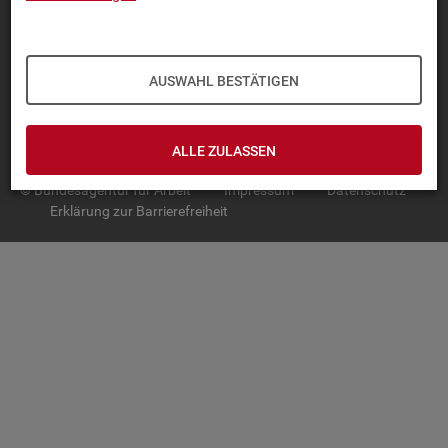
TOP-PRO­DUK­TE
IN­TER­AK­TI­VE STA­TIS­TI­KEN
AUSWAHL BESTÄTIGEN
GRUND­LA­GEN
SER­VICE
ALLE ZULASSEN
© Bundesagentur für Arbeit
Impressum
Datenschutz
Erklärung zur Barrierefreiheit