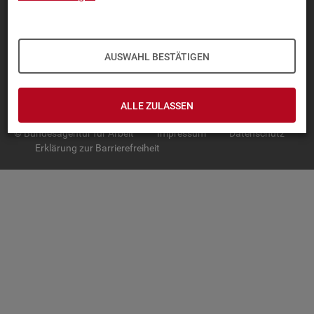
TOP-PRO­DUK­TE
IN­TER­AK­TI­VE STA­TIS­TI­KEN
AUSWAHL BESTÄTIGEN
GRUND­LA­GEN
SER­VICE
ALLE ZULASSEN
© Bundesagentur für Arbeit
Impressum
Datenschutz
Erklärung zur Barrierefreiheit