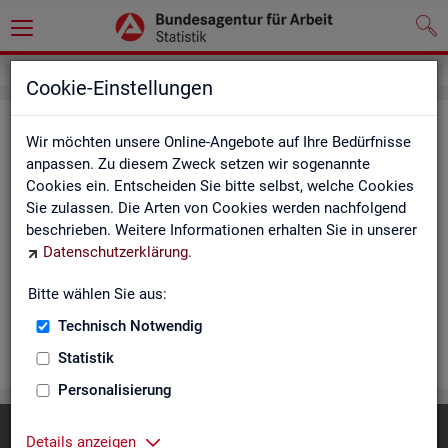
Cookie-Einstellungen
Rea­li­sier­te Kurz­ar­beit (hoch­ge­rech­
Wir möchten unsere Online-Angebote auf Ihre Bedürfnisse
net) - Deutsch­land, Län­der, Re­gio­
anpassen. Zu diesem Zweck setzen wir sogenannte
Cookies ein. Entscheiden Sie bitte selbst, welche Cookies
nal­di­rek­tio­nen, Agen­tu­ren für Ar­beit
Sie zulassen. Die Arten von Cookies werden nachfolgend
und Krei­se (Mo­nats­zah­len)
beschrieben. Weitere Informationen erhalten Sie in unserer
Datenschutzerklärung
.
Die Ta­bel­len er­schei­nen mo­nat­lich und ent­hal­ten In­for­ma­tio­
nen über Be­stand, Be­trie­be / Be­triebs­grö­ße, Kurz­ar­bei­ter­geld,
Bitte wählen Sie aus:
Kurz­ar­bei­ter­quo­te und wei­te­re Merk­ma­le.
Technisch Notwendig
WEI­TER
Statistik
Personalisierung
Diese Seite
empfehlen
Details anzeigen