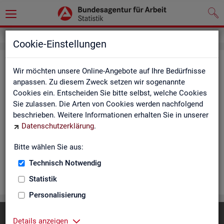
Cookie-Einstellungen
Rea­li­sier­te Kurz­ar­beit (hoch­ge­rech­
Wir möchten unsere Online-Angebote auf Ihre Bedürfnisse
net) - Deutsch­land, Län­der, Re­gio­
anpassen. Zu diesem Zweck setzen wir sogenannte
Cookies ein. Entscheiden Sie bitte selbst, welche Cookies
nal­di­rek­tio­nen, Agen­tu­ren für Ar­beit
Sie zulassen. Die Arten von Cookies werden nachfolgend
und Krei­se (Mo­nats­zah­len)
beschrieben. Weitere Informationen erhalten Sie in unserer
Datenschutzerklärung
.
Die Ta­bel­len er­schei­nen mo­nat­lich und ent­hal­ten In­for­ma­tio­
nen über Be­stand, Be­trie­be / Be­triebs­grö­ße, Kurz­ar­bei­ter­geld,
Bitte wählen Sie aus:
Kurz­ar­bei­ter­quo­te und wei­te­re Merk­ma­le.
Technisch Notwendig
WEI­TER
Statistik
Personalisierung
Diese Seite
empfehlen
Details anzeigen