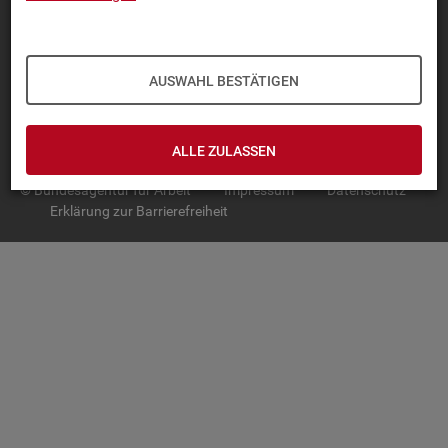
TOP-PRO­DUK­TE
IN­TER­AK­TI­VE STA­TIS­TI­KEN
AUSWAHL BESTÄTIGEN
GRUND­LA­GEN
SER­VICE
ALLE ZULASSEN
© Bundesagentur für Arbeit
Impressum
Datenschutz
Erklärung zur Barrierefreiheit