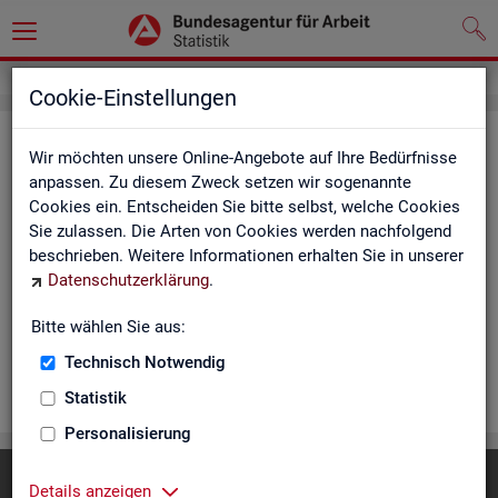
Cookie-Einstellungen
Rea­li­sier­te Kurz­ar­beit (hoch­ge­rech­
Wir möchten unsere Online-Angebote auf Ihre Bedürfnisse
net) - Deutsch­land, Län­der, Re­gio­
anpassen. Zu diesem Zweck setzen wir sogenannte
Cookies ein. Entscheiden Sie bitte selbst, welche Cookies
nal­di­rek­tio­nen, Agen­tu­ren für Ar­beit
Sie zulassen. Die Arten von Cookies werden nachfolgend
und Krei­se (Mo­nats­zah­len)
beschrieben. Weitere Informationen erhalten Sie in unserer
Datenschutzerklärung
.
Die Ta­bel­len er­schei­nen mo­nat­lich und ent­hal­ten In­for­ma­tio­
nen über Be­stand, Be­trie­be / Be­triebs­grö­ße, Kurz­ar­bei­ter­geld,
Bitte wählen Sie aus:
Kurz­ar­bei­ter­quo­te und wei­te­re Merk­ma­le.
Technisch Notwendig
WEI­TER
Statistik
Personalisierung
Diese Seite
empfehlen
Details anzeigen