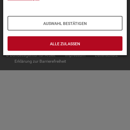
TOP-PRO­DUK­TE
IN­TER­AK­TI­VE STA­TIS­TI­KEN
AUSWAHL BESTÄTIGEN
GRUND­LA­GEN
SER­VICE
ALLE ZULASSEN
© Bundesagentur für Arbeit
Impressum
Datenschutz
Erklärung zur Barrierefreiheit