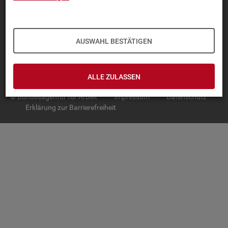
TOP-PRO­DUK­TE
IN­TER­AK­TI­VE STA­TIS­TI­KEN
AUSWAHL BESTÄTIGEN
GRUND­LA­GEN
SER­VICE
ALLE ZULASSEN
© Bundesagentur für Arbeit
Impressum
Datenschutz
Erklärung zur Barrierefreiheit