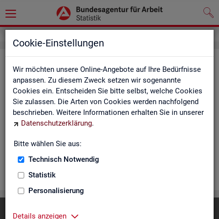
Cookie-Einstellungen
Rea­li­sier­te Kurz­ar­beit (hoch­ge­rech­
Wir möchten unsere Online-Angebote auf Ihre Bedürfnisse
net) - Deutsch­land, Län­der, Re­gio­
anpassen. Zu diesem Zweck setzen wir sogenannte
Cookies ein. Entscheiden Sie bitte selbst, welche Cookies
nal­di­rek­tio­nen, Agen­tu­ren für Ar­beit
Sie zulassen. Die Arten von Cookies werden nachfolgend
und Krei­se (Mo­nats­zah­len)
beschrieben. Weitere Informationen erhalten Sie in unserer
Datenschutzerklärung
.
Die Ta­bel­len er­schei­nen mo­nat­lich und ent­hal­ten In­for­ma­tio­
nen über Be­stand, Be­trie­be / Be­triebs­grö­ße, Kurz­ar­bei­ter­geld,
Bitte wählen Sie aus:
Kurz­ar­bei­ter­quo­te und wei­te­re Merk­ma­le.
Technisch Notwendig
WEI­TER
Statistik
Personalisierung
Diese Seite
empfehlen
Details anzeigen