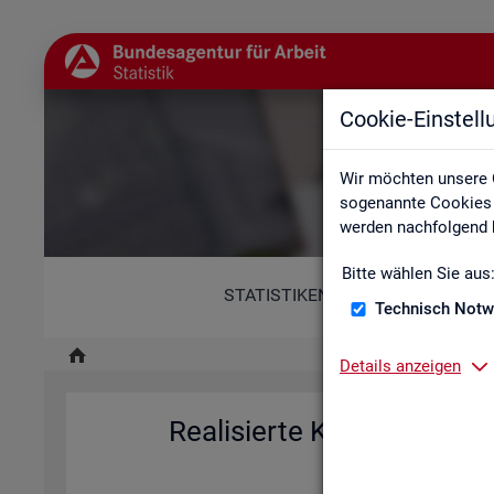
Cookie-Einstel
Re
Wir möchten unsere 
sogenannte Cookies e
werden nachfolgend b
Bitte wählen Sie aus
STATISTIKEN
Technisch Notw
Details anzeigen
Rea­li­sier­te Kurz­ar­beit (h