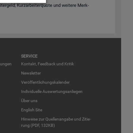
­ter­geld, Kurz­ar­bei­ter­quo­te und wei­te­re Merk­
SER­VICE
run­gen
Kon­takt, Feed­back und Kri­tik
News­let­ter
Ver­öf­fent­li­chungs­ka­len­der
In­di­vi­du­el­le Aus­wer­tungs­an­lie­gen
Über uns
English Site
Hin­wei­se zur Quel­len­an­ga­be und Zi­tie­
rung (PDF, 132KB)