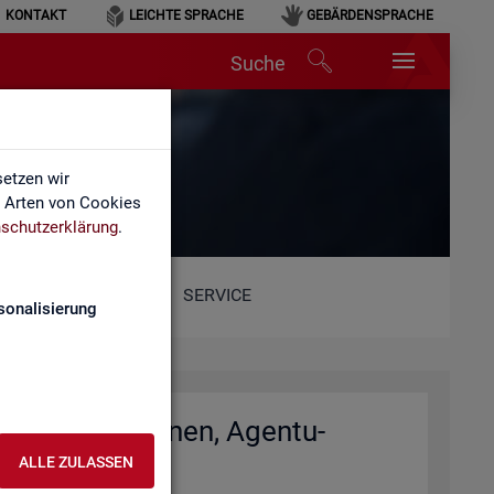
KONTAKT
LEICHTE SPRACHE
GEBÄRDENSPRACHE
Suche
et)
etzen wir
e Arten von Cookies
schutzerklärung
.
SERVICE
sonalisierung
io­nal­di­rek­tio­nen, Agen­tu­
)
ALLE ZULASSEN