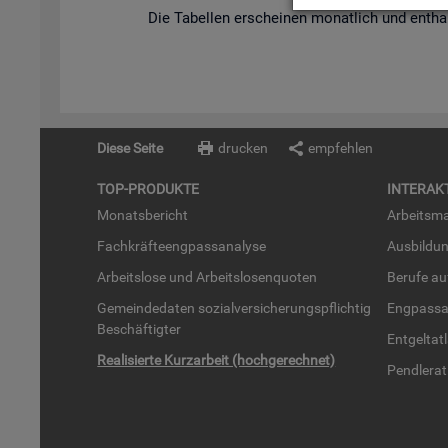
Die Ta­bel­len er­schei­nen mo­nat­lich und ent­hal­
Diese Seite
drucken
empfehlen
TOP-PRO­DUK­TE
IN­TER­AK­
Mo­nats­be­richt
Ar­beits­ma
Fach­kräf­te­eng­pass­ana­ly­se
Aus­bil­du
Ar­beits­lo­se und Ar­beits­lo­sen­quo­ten
Be­ru­fe a
Ge­mein­de­da­ten so­zi­al­ver­si­che­rungs­pflich­tig
Eng­pass­a
Be­schäf­tig­ter
Ent­gel­t­at
Rea­li­sier­te Kurz­ar­beit (hoch­ge­rech­net)
Pend­ler­at