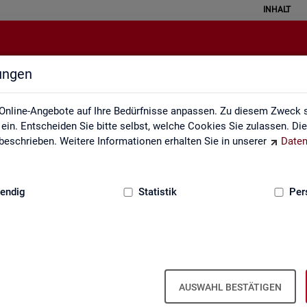
INHALT
lungen
alisierte Kurzarbeit (hochgerechn
Online-Angebote auf Ihre Bedürfnisse anpassen. Zu diesem Zweck s
in. Entscheiden Sie bitte selbst, welche Cookies Sie zulassen. Di
eschrieben. Weitere Informationen erhalten Sie in unserer
Daten
:
GRUNDLAGEN
endig
Statistik
Per
och­ge­rech­net) - Deutsch­land, Län­der, Re­g
ren für Ar­beit und Krei­se (Mo­nats­zah­len
AUSWAHL BESTÄTIGEN