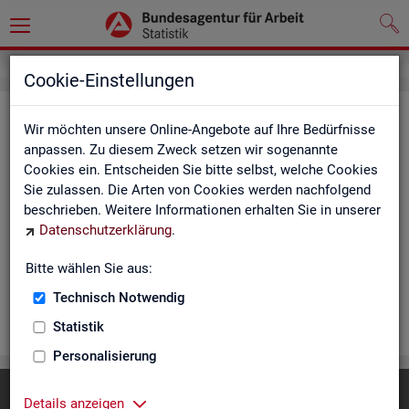
Cookie-Einstellungen
Rea­li­sier­te Kurz­ar­beit (hoch­ge­rech­
Wir möchten unsere Online-Angebote auf Ihre Bedürfnisse
net) - Deutsch­land, Län­der, Re­gio­
anpassen. Zu diesem Zweck setzen wir sogenannte
Cookies ein. Entscheiden Sie bitte selbst, welche Cookies
nal­di­rek­tio­nen, Agen­tu­ren für Ar­beit
Sie zulassen. Die Arten von Cookies werden nachfolgend
und Krei­se (Mo­nats­zah­len)
beschrieben. Weitere Informationen erhalten Sie in unserer
Datenschutzerklärung
.
Die Ta­bel­len er­schei­nen mo­nat­lich und ent­hal­ten In­for­ma­tio­
nen über Be­stand, Be­trie­be / Be­triebs­grö­ße, Kurz­ar­bei­ter­geld,
Bitte wählen Sie aus:
Kurz­ar­bei­ter­quo­te und wei­te­re Merk­ma­le.
Technisch Notwendig
WEI­TER
Statistik
Personalisierung
Diese Seite
empfehlen
Details anzeigen