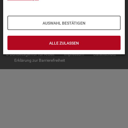
TOP-PRO­DUK­TE
IN­TER­AK­TI­VE STA­TIS­TI­KEN
AUSWAHL BESTÄTIGEN
GRUND­LA­GEN
SER­VICE
ALLE ZULASSEN
© Bundesagentur für Arbeit
Impressum
Datenschutz
Erklärung zur Barrierefreiheit