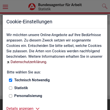
Cookie-Einstellungen
Rea­li­sier­te Kurz­ar­beit (hoch­ge­rech­
Wir möchten unsere Online-Angebote auf Ihre Bedürfnisse
net) - Deutsch­land, Län­der, Re­gio­
anpassen. Zu diesem Zweck setzen wir sogenannte
Cookies ein. Entscheiden Sie bitte selbst, welche Cookies
nal­di­rek­tio­nen, Agen­tu­ren für Ar­beit
Sie zulassen. Die Arten von Cookies werden nachfolgend
und Krei­se (Mo­nats­zah­len)
beschrieben. Weitere Informationen erhalten Sie in unserer
Datenschutzerklärung
.
Die Ta­bel­len er­schei­nen mo­nat­lich und ent­hal­ten In­for­ma­tio­
nen über Be­stand, Be­trie­be / Be­triebs­grö­ße, Kurz­ar­bei­ter­geld,
Bitte wählen Sie aus:
Kurz­ar­bei­ter­quo­te und wei­te­re Merk­ma­le.
Technisch Notwendig
WEI­TER
Statistik
Personalisierung
Diese Seite
empfehlen
Details anzeigen