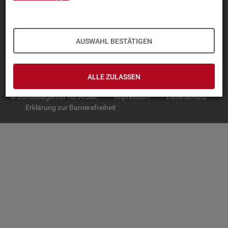
TOP-PRO­DUK­TE
IN­TER­AK­TI­VE STA­TIS­TI­KEN
AUSWAHL BESTÄTIGEN
GRUND­LA­GEN
SER­VICE
ALLE ZULASSEN
© Bundesagentur für Arbeit
Impressum
Datenschutz
Erklärung zur Barrierefreiheit