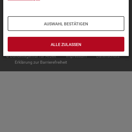
TOP-PRO­DUK­TE
IN­TER­AK­TI­VE STA­TIS­TI­KEN
AUSWAHL BESTÄTIGEN
GRUND­LA­GEN
SER­VICE
ALLE ZULASSEN
© Bundesagentur für Arbeit
Impressum
Datenschutz
Erklärung zur Barrierefreiheit