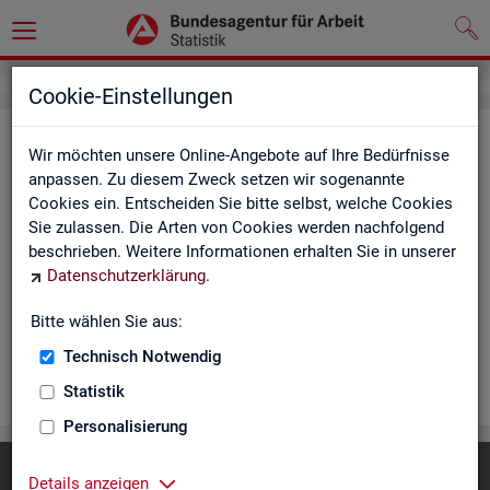
Cookie-Einstellungen
Rea­li­sier­te Kurz­ar­beit (hoch­ge­rech­
Wir möchten unsere Online-Angebote auf Ihre Bedürfnisse
net) - Deutsch­land, Län­der, Re­gio­
anpassen. Zu diesem Zweck setzen wir sogenannte
Cookies ein. Entscheiden Sie bitte selbst, welche Cookies
nal­di­rek­tio­nen, Agen­tu­ren für Ar­beit
Sie zulassen. Die Arten von Cookies werden nachfolgend
und Krei­se (Mo­nats­zah­len)
beschrieben. Weitere Informationen erhalten Sie in unserer
Datenschutzerklärung
.
Die Ta­bel­len er­schei­nen mo­nat­lich und ent­hal­ten In­for­ma­tio­
nen über Be­stand, Be­trie­be / Be­triebs­grö­ße, Kurz­ar­bei­ter­geld,
Bitte wählen Sie aus:
Kurz­ar­bei­ter­quo­te und wei­te­re Merk­ma­le.
Technisch Notwendig
WEI­TER
Statistik
Personalisierung
Diese Seite
empfehlen
Details anzeigen