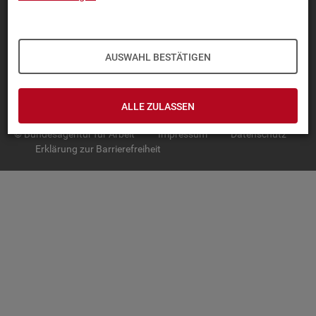
TOP-PRO­DUK­TE
IN­TER­AK­TI­VE STA­TIS­TI­KEN
AUSWAHL BESTÄTIGEN
GRUND­LA­GEN
SER­VICE
ALLE ZULASSEN
© Bundesagentur für Arbeit
Impressum
Datenschutz
Erklärung zur Barrierefreiheit