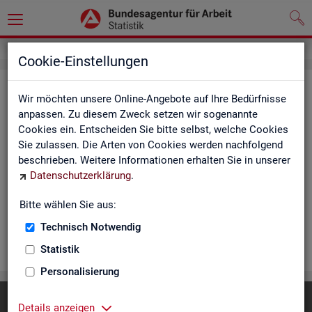
Cookie-Einstellungen
Rea­li­sier­te Kurz­ar­beit (hoch­ge­rech­
Wir möchten unsere Online-Angebote auf Ihre Bedürfnisse
net) - Deutsch­land, Län­der, Re­gio­
anpassen. Zu diesem Zweck setzen wir sogenannte
Cookies ein. Entscheiden Sie bitte selbst, welche Cookies
nal­di­rek­tio­nen, Agen­tu­ren für Ar­beit
Sie zulassen. Die Arten von Cookies werden nachfolgend
und Krei­se (Mo­nats­zah­len)
beschrieben. Weitere Informationen erhalten Sie in unserer
Datenschutzerklärung
.
Die Ta­bel­len er­schei­nen mo­nat­lich und ent­hal­ten In­for­ma­tio­
nen über Be­stand, Be­trie­be / Be­triebs­grö­ße, Kurz­ar­bei­ter­geld,
Bitte wählen Sie aus:
Kurz­ar­bei­ter­quo­te und wei­te­re Merk­ma­le.
Technisch Notwendig
WEI­TER
Statistik
Personalisierung
Diese Seite
empfehlen
Details anzeigen