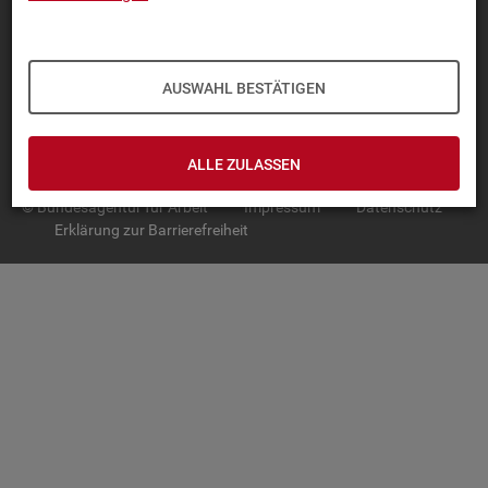
TOP-PRO­DUK­TE
IN­TER­AK­TI­VE STA­TIS­TI­KEN
AUSWAHL BESTÄTIGEN
GRUND­LA­GEN
SER­VICE
ALLE ZULASSEN
© Bundesagentur für Arbeit
Impressum
Datenschutz
Erklärung zur Barrierefreiheit