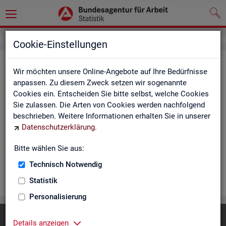
Cookie-Einstellungen
Rea­li­sier­te Kurz­ar­beit (hoch­ge­rech­
Wir möchten unsere Online-Angebote auf Ihre Bedürfnisse
net) - Deutsch­land, Län­der, Re­gio­
anpassen. Zu diesem Zweck setzen wir sogenannte
Cookies ein. Entscheiden Sie bitte selbst, welche Cookies
nal­di­rek­tio­nen, Agen­tu­ren für Ar­beit
Sie zulassen. Die Arten von Cookies werden nachfolgend
und Krei­se (Mo­nats­zah­len)
beschrieben. Weitere Informationen erhalten Sie in unserer
Datenschutzerklärung
.
Die Ta­bel­len er­schei­nen mo­nat­lich und ent­hal­ten In­for­ma­tio­
nen über Be­stand, Be­trie­be / Be­triebs­grö­ße, Kurz­ar­bei­ter­geld,
Bitte wählen Sie aus:
Kurz­ar­bei­ter­quo­te und wei­te­re Merk­ma­le.
Technisch Notwendig
WEI­TER
Statistik
Personalisierung
Diese Seite
empfehlen
Details anzeigen