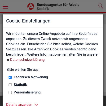
Cookie-Einstellungen
Rea­li­sier­te Kurz­ar­beit (hoch­ge­rech­
Wir möchten unsere Online-Angebote auf Ihre Bedürfnisse
net) - Deutsch­land, Län­der, Re­gio­
anpassen. Zu diesem Zweck setzen wir sogenannte
Cookies ein. Entscheiden Sie bitte selbst, welche Cookies
nal­di­rek­tio­nen, Agen­tu­ren für Ar­beit
Sie zulassen. Die Arten von Cookies werden nachfolgend
und Krei­se (Mo­nats­zah­len)
beschrieben. Weitere Informationen erhalten Sie in unserer
Datenschutzerklärung
.
Die Ta­bel­len er­schei­nen mo­nat­lich und ent­hal­ten In­for­ma­tio­
nen über Be­stand, Be­trie­be / Be­triebs­grö­ße, Kurz­ar­bei­ter­geld,
Bitte wählen Sie aus:
Kurz­ar­bei­ter­quo­te und wei­te­re Merk­ma­le.
Technisch Notwendig
WEI­TER
Statistik
Personalisierung
Diese Seite
empfehlen
Details anzeigen