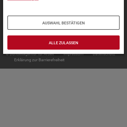
TOP-PRO­DUK­TE
IN­TER­AK­TI­VE STA­TIS­TI­KEN
AUSWAHL BESTÄTIGEN
GRUND­LA­GEN
SER­VICE
ALLE ZULASSEN
© Bundesagentur für Arbeit
Impressum
Datenschutz
Erklärung zur Barrierefreiheit