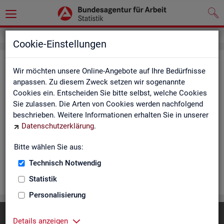
Cookie-Einstellungen
Rea­li­sier­te Kurz­ar­beit (hoch­ge­rech­
Wir möchten unsere Online-Angebote auf Ihre Bedürfnisse
net) - Deutsch­land, Län­der, Re­gio­
anpassen. Zu diesem Zweck setzen wir sogenannte
Cookies ein. Entscheiden Sie bitte selbst, welche Cookies
nal­di­rek­tio­nen, Agen­tu­ren für Ar­beit
Sie zulassen. Die Arten von Cookies werden nachfolgend
und Krei­se (Mo­nats­zah­len)
beschrieben. Weitere Informationen erhalten Sie in unserer
Datenschutzerklärung
.
Die Ta­bel­len er­schei­nen mo­nat­lich und ent­hal­ten In­for­ma­tio­
nen über Be­stand, Be­trie­be / Be­triebs­grö­ße, Kurz­ar­bei­ter­geld,
Bitte wählen Sie aus:
Kurz­ar­bei­ter­quo­te und wei­te­re Merk­ma­le.
Technisch Notwendig
WEI­TER
Statistik
Personalisierung
Diese Seite
empfehlen
Details anzeigen