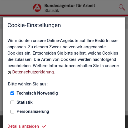
Cookie-Einstellungen
Rea­li­sier­te Kurz­ar­beit (hoch­ge­rech­
Wir möchten unsere Online-Angebote auf Ihre Bedürfnisse
net) - Deutsch­land, Län­der, Re­gio­
anpassen. Zu diesem Zweck setzen wir sogenannte
Cookies ein. Entscheiden Sie bitte selbst, welche Cookies
nal­di­rek­tio­nen, Agen­tu­ren für Ar­beit
Sie zulassen. Die Arten von Cookies werden nachfolgend
und Krei­se (Mo­nats­zah­len)
beschrieben. Weitere Informationen erhalten Sie in unserer
Datenschutzerklärung
.
Die Ta­bel­len er­schei­nen mo­nat­lich und ent­hal­ten In­for­ma­tio­
nen über Be­stand, Be­trie­be / Be­triebs­grö­ße, Kurz­ar­bei­ter­geld,
Bitte wählen Sie aus:
Kurz­ar­bei­ter­quo­te und wei­te­re Merk­ma­le.
Technisch Notwendig
WEI­TER
Statistik
Personalisierung
Diese Seite
empfehlen
Details anzeigen