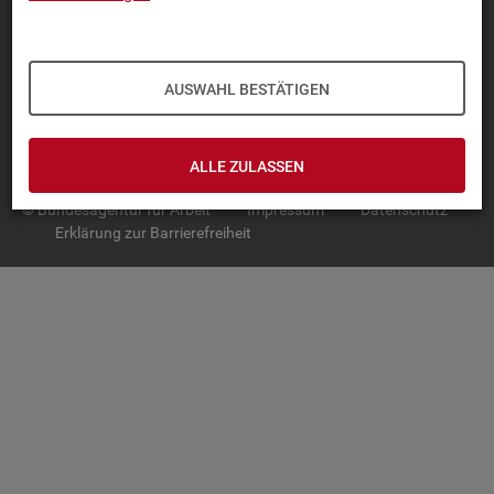
TOP-PRO­DUK­TE
IN­TER­AK­TI­VE STA­TIS­TI­KEN
AUSWAHL BESTÄTIGEN
GRUND­LA­GEN
SER­VICE
ALLE ZULASSEN
© Bundesagentur für Arbeit
Impressum
Datenschutz
Erklärung zur Barrierefreiheit