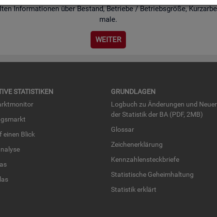
ten In­for­ma­tio­nen über Be­stand, Be­trie­be / Be­triebs­grö­ße, Kurz­ar­bei
ma­le.
WEI­TER
TI­VE STA­TIS­TI­KEN
GRUND­LA­GEN
rkt­mo­ni­tor
Log­buch zu Än­de­run­gen und Neue­
der Sta­tis­tik der BA (PDF, 2MB)
ngs­markt
Glos­sar
uf einen Blick
Zei­chen­er­klä­rung
na­ly­se
Kenn­zah­len­steck­brie­fe
­las
Sta­tis­ti­sche Ge­heim­hal­tung
­las
Sta­tis­tik er­klärt