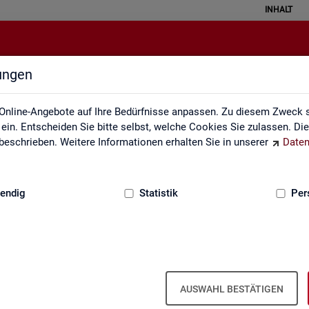
INHALT
lungen
alisierte Kurzarbeit (hochgerechn
Online-Angebote auf Ihre Bedürfnisse anpassen. Zu diesem Zweck s
in. Entscheiden Sie bitte selbst, welche Cookies Sie zulassen. Di
eschrieben. Weitere Informationen erhalten Sie in unserer
Daten
:
GRUNDLAGEN
endig
Statistik
Per
och­ge­rech­net) - Deutsch­land, Län­der, Re­g
ren für Ar­beit und Krei­se (Mo­nats­zah­len
AUSWAHL BESTÄTIGEN