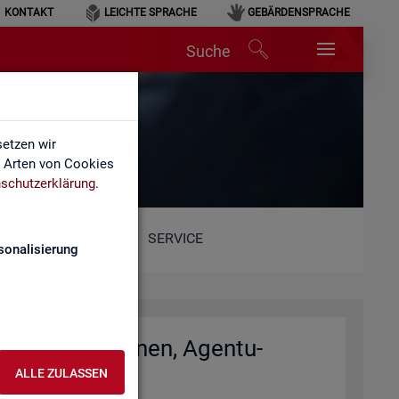
KONTAKT
LEICHTE SPRACHE
GEBÄRDENSPRACHE
Suche
et)
etzen wir
e Arten von Cookies
schutzerklärung
.
SERVICE
sonalisierung
io­nal­di­rek­tio­nen, Agen­tu­
)
ALLE ZULASSEN