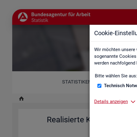
Cookie-Einstel
Re
Wir möchten unsere 
sogenannte Cookies e
werden nachfolgend b
Bitte wählen Sie aus
STATISTIKEN
Technisch Notw
Details anzeigen
Rea­li­sier­te Kurz­ar­beit (h