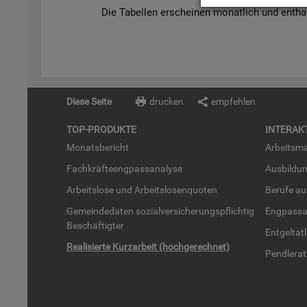
Die Ta­bel­len er­schei­nen mo­nat­lich und ent­hal­
Diese Seite
drucken
empfehlen
TOP-PRO­DUK­TE
IN­TER­AK­
Mo­nats­be­richt
Ar­beits­ma
Fach­kräf­te­eng­pass­ana­ly­se
Aus­bil­du
Ar­beits­lo­se und Ar­beits­lo­sen­quo­ten
Be­ru­fe a
Ge­mein­de­da­ten so­zi­al­ver­si­che­rungs­pflich­tig
Eng­pass­a
Be­schäf­tig­ter
Ent­gel­t­at
Rea­li­sier­te Kurz­ar­beit (hoch­ge­rech­net)
Pend­ler­at