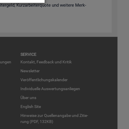
­ter­geld, Kurz­ar­bei­ter­quo­te und wei­te­re Merk­
SER­VICE
run­gen
Kon­takt, Feed­back und Kri­tik
News­let­ter
Ver­öf­fent­li­chungs­ka­len­der
In­di­vi­du­el­le Aus­wer­tungs­an­lie­gen
Über uns
English Site
Hin­wei­se zur Quel­len­an­ga­be und Zi­tie­
rung (PDF, 132KB)