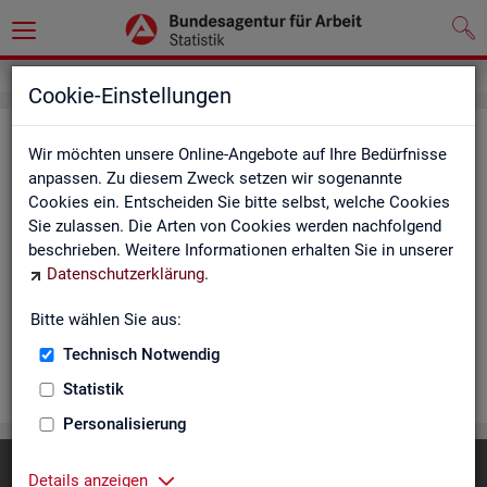
Cookie-Einstellungen
Rea­li­sier­te Kurz­ar­beit (hoch­ge­rech­
Wir möchten unsere Online-Angebote auf Ihre Bedürfnisse
net) - Deutsch­land, Län­der, Re­gio­
anpassen. Zu diesem Zweck setzen wir sogenannte
Cookies ein. Entscheiden Sie bitte selbst, welche Cookies
nal­di­rek­tio­nen, Agen­tu­ren für Ar­beit
Sie zulassen. Die Arten von Cookies werden nachfolgend
und Krei­se (Mo­nats­zah­len)
beschrieben. Weitere Informationen erhalten Sie in unserer
Datenschutzerklärung
.
Die Ta­bel­len er­schei­nen mo­nat­lich und ent­hal­ten In­for­ma­tio­
nen über Be­stand, Be­trie­be / Be­triebs­grö­ße, Kurz­ar­bei­ter­geld,
Bitte wählen Sie aus:
Kurz­ar­bei­ter­quo­te und wei­te­re Merk­ma­le.
Technisch Notwendig
WEI­TER
Statistik
Personalisierung
Diese Seite
empfehlen
Details anzeigen