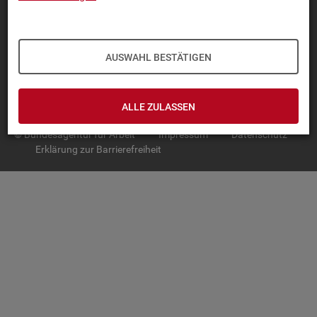
TOP-PRO­DUK­TE
IN­TER­AK­TI­VE STA­TIS­TI­KEN
AUSWAHL BESTÄTIGEN
GRUND­LA­GEN
SER­VICE
ALLE ZULASSEN
© Bundesagentur für Arbeit
Impressum
Datenschutz
Erklärung zur Barrierefreiheit