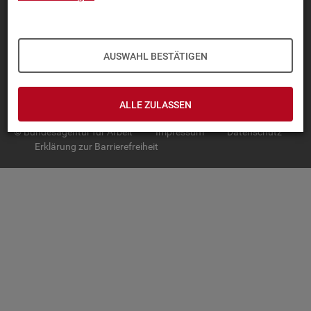
TOP-PRO­DUK­TE
IN­TER­AK­TI­VE STA­TIS­TI­KEN
AUSWAHL BESTÄTIGEN
GRUND­LA­GEN
SER­VICE
ALLE ZULASSEN
© Bundesagentur für Arbeit
Impressum
Datenschutz
Erklärung zur Barrierefreiheit