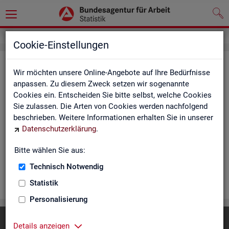
Cookie-Einstellungen
Rea­li­sier­te Kurz­ar­beit (hoch­ge­rech­
Wir möchten unsere Online-Angebote auf Ihre Bedürfnisse
net) - Deutsch­land, Län­der, Re­gio­
anpassen. Zu diesem Zweck setzen wir sogenannte
Cookies ein. Entscheiden Sie bitte selbst, welche Cookies
nal­di­rek­tio­nen, Agen­tu­ren für Ar­beit
Sie zulassen. Die Arten von Cookies werden nachfolgend
und Krei­se (Mo­nats­zah­len)
beschrieben. Weitere Informationen erhalten Sie in unserer
Datenschutzerklärung
.
Die Ta­bel­len er­schei­nen mo­nat­lich und ent­hal­ten In­for­ma­tio­
nen über Be­stand, Be­trie­be / Be­triebs­grö­ße, Kurz­ar­bei­ter­geld,
Bitte wählen Sie aus:
Kurz­ar­bei­ter­quo­te und wei­te­re Merk­ma­le.
Technisch Notwendig
WEI­TER
Statistik
Personalisierung
Diese Seite
empfehlen
Details anzeigen