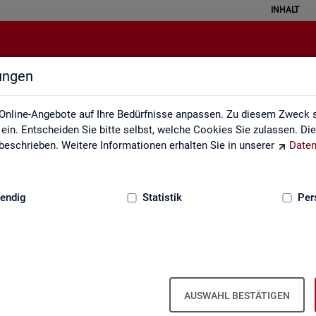
INHALT
lungen
alisierte Kurzarbeit (hochgerechn
Online-Angebote auf Ihre Bedürfnisse anpassen. Zu diesem Zweck s
in. Entscheiden Sie bitte selbst, welche Cookies Sie zulassen. Di
eschrieben. Weitere Informationen erhalten Sie in unserer
Daten
:
GRUNDLAGEN
endig
Statistik
Per
och­ge­rech­net) - Deutsch­land, Län­der, Re­g
ren für Ar­beit und Krei­se (Mo­nats­zah­len
AUSWAHL BESTÄTIGEN