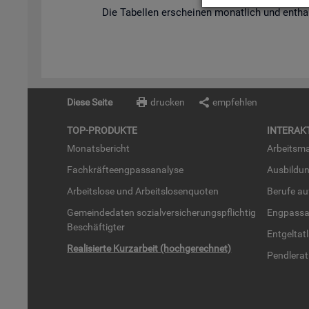
Die Ta­bel­len er­schei­nen mo­nat­lich und ent­hal­
Diese Seite
drucken
empfehlen
TOP-PRO­DUK­TE
IN­TER­AK­
Mo­nats­be­richt
Ar­beits­ma
Fach­kräf­te­eng­pass­ana­ly­se
Aus­bil­du
Ar­beits­lo­se und Ar­beits­lo­sen­quo­ten
Be­ru­fe a
Ge­mein­de­da­ten so­zi­al­ver­si­che­rungs­pflich­tig
Eng­pass­a
Be­schäf­tig­ter
Ent­gel­t­at
Rea­li­sier­te Kurz­ar­beit (hoch­ge­rech­net)
Pend­ler­at