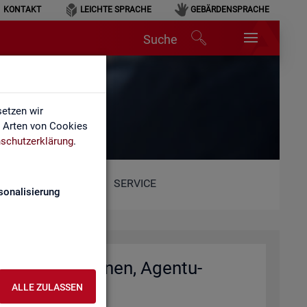
KONTAKT
LEICHTE SPRACHE
GEBÄRDENSPRACHE
Suche
et)
etzen wir
e Arten von Cookies
schutzerklärung
.
SERVICE
sonalisierung
io­nal­di­rek­tio­nen, Agen­tu­
)
ALLE ZULASSEN