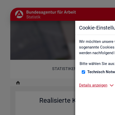
Cookie-Einstel
Re
Wir möchten unsere 
sogenannte Cookies e
werden nachfolgend b
Bitte wählen Sie aus
STATISTIKEN
Technisch Notw
Details anzeigen
Rea­li­sier­te Kurz­ar­beit (h