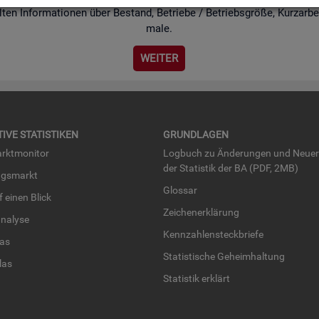
ten In­for­ma­tio­nen über Be­stand, Be­trie­be / Be­triebs­grö­ße, Kurz­ar­bei
ma­le.
WEI­TER
TI­VE STA­TIS­TI­KEN
GRUND­LA­GEN
rkt­mo­ni­tor
Log­buch zu Än­de­run­gen und Neue­
der Sta­tis­tik der BA (PDF, 2MB)
ngs­markt
Glos­sar
uf einen Blick
Zei­chen­er­klä­rung
na­ly­se
Kenn­zah­len­steck­brie­fe
­las
Sta­tis­ti­sche Ge­heim­hal­tung
­las
Sta­tis­tik er­klärt