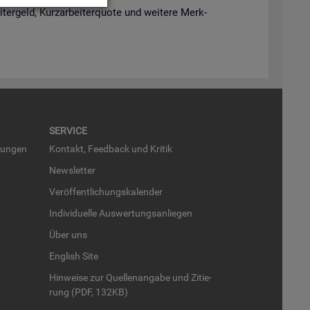
­ter­geld, Kurz­ar­bei­ter­quo­te und wei­te­re Merk­
SER­VICE
run­gen
Kon­takt, Feed­back und Kri­tik
News­let­ter
Ver­öf­fent­li­chungs­ka­len­der
In­di­vi­du­el­le Aus­wer­tungs­an­lie­gen
Über uns
English Site
Hin­wei­se zur Quel­len­an­ga­be und Zi­tie­
rung (PDF, 132KB)