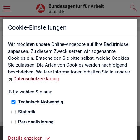
Cookie-Einstellungen
Rea­li­sier­te Kurz­ar­beit (hoch­ge­rech­
Wir möchten unsere Online-Angebote auf Ihre Bedürfnisse
net) - Deutsch­land, Län­der, Re­gio­
anpassen. Zu diesem Zweck setzen wir sogenannte
Cookies ein. Entscheiden Sie bitte selbst, welche Cookies
nal­di­rek­tio­nen, Agen­tu­ren für Ar­beit
Sie zulassen. Die Arten von Cookies werden nachfolgend
und Krei­se (Mo­nats­zah­len)
beschrieben. Weitere Informationen erhalten Sie in unserer
Datenschutzerklärung
.
Die Ta­bel­len er­schei­nen mo­nat­lich und ent­hal­ten In­for­ma­tio­
nen über Be­stand, Be­trie­be / Be­triebs­grö­ße, Kurz­ar­bei­ter­geld,
Bitte wählen Sie aus:
Kurz­ar­bei­ter­quo­te und wei­te­re Merk­ma­le.
Technisch Notwendig
WEI­TER
Statistik
Personalisierung
Diese Seite
empfehlen
Details anzeigen