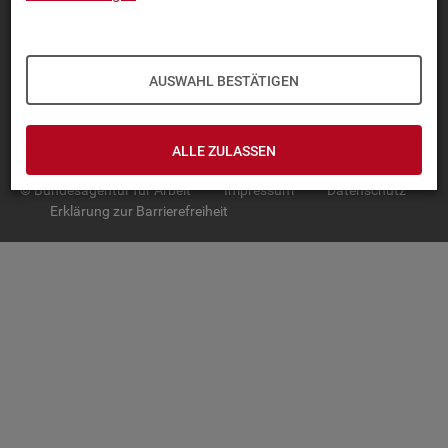
TOP-PRO­DUK­TE
IN­TER­AK­TI­VE STA­TIS­TI­KEN
AUSWAHL BESTÄTIGEN
GRUND­LA­GEN
SER­VICE
ALLE ZULASSEN
© Bundesagentur für Arbeit
Impressum
Datenschutz
Erklärung zur Barrierefreiheit