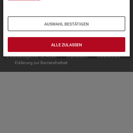
TOP-PRO­DUK­TE
IN­TER­AK­TI­VE STA­TIS­TI­KEN
AUSWAHL BESTÄTIGEN
GRUND­LA­GEN
SER­VICE
ALLE ZULASSEN
© Bundesagentur für Arbeit
Impressum
Datenschutz
Erklärung zur Barrierefreiheit