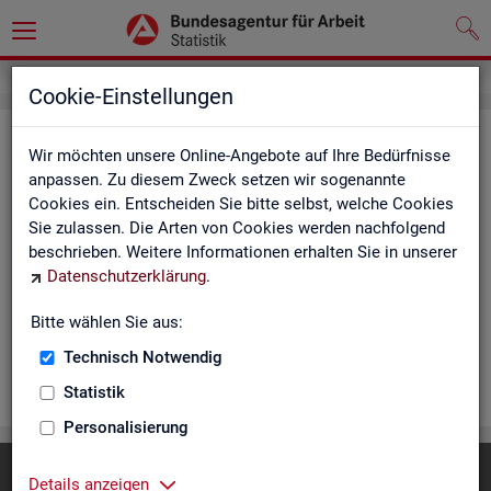
Cookie-Einstellungen
Rea­li­sier­te Kurz­ar­beit (hoch­ge­rech­
Wir möchten unsere Online-Angebote auf Ihre Bedürfnisse
net) - Deutsch­land, Län­der, Re­gio­
anpassen. Zu diesem Zweck setzen wir sogenannte
Cookies ein. Entscheiden Sie bitte selbst, welche Cookies
nal­di­rek­tio­nen, Agen­tu­ren für Ar­beit
Sie zulassen. Die Arten von Cookies werden nachfolgend
und Krei­se (Mo­nats­zah­len)
beschrieben. Weitere Informationen erhalten Sie in unserer
Datenschutzerklärung
.
Die Ta­bel­len er­schei­nen mo­nat­lich und ent­hal­ten In­for­ma­tio­
nen über Be­stand, Be­trie­be / Be­triebs­grö­ße, Kurz­ar­bei­ter­geld,
Bitte wählen Sie aus:
Kurz­ar­bei­ter­quo­te und wei­te­re Merk­ma­le.
Technisch Notwendig
WEI­TER
Statistik
Personalisierung
Diese Seite
empfehlen
Details anzeigen