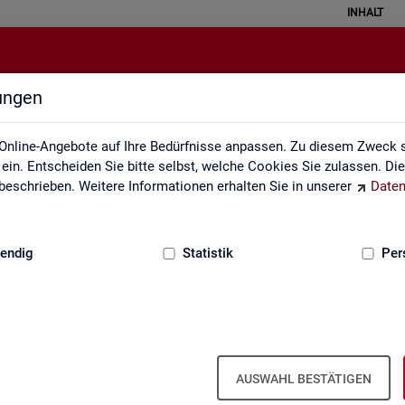
INHALT
lungen
alisierte Kurzarbeit (hochgerechn
Online-Angebote auf Ihre Bedürfnisse anpassen. Zu diesem Zweck s
in. Entscheiden Sie bitte selbst, welche Cookies Sie zulassen. Di
eschrieben. Weitere Informationen erhalten Sie in unserer
Daten
:
GRUNDLAGEN
endig
Statistik
Per
och­ge­rech­net) - Deutsch­land, Län­der, Re­g
ren für Ar­beit und Krei­se (Mo­nats­zah­len
AUSWAHL BESTÄTIGEN