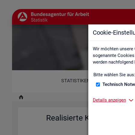
Cookie-Einstel
Re
Wir möchten unsere 
sogenannte Cookies e
werden nachfolgend b
Bitte wählen Sie aus
STATISTIKEN
Technisch Notw
Details anzeigen
Rea­li­sier­te Kurz­ar­beit (h