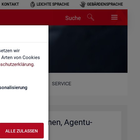
KONTAKT
LEICHTE SPRACHE
GEBÄRDENSPRACHE
Suche
et)
etzen wir
e Arten von Cookies
schutzerklärung
.
SERVICE
sonalisierung
io­nal­di­rek­tio­nen, Agen­tu­
)
ALLE ZULASSEN