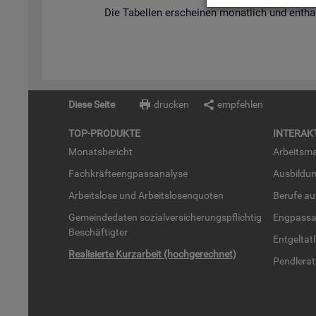
Die Ta­bel­len er­schei­nen mo­nat­lich und ent­hal­
Diese Seite
drucken
empfehlen
TOP-PRO­DUK­TE
IN­TER­AK­
Mo­nats­be­richt
Ar­beits­ma
Fach­kräf­te­eng­pass­ana­ly­se
Aus­bil­du
Ar­beits­lo­se und Ar­beits­lo­sen­quo­ten
Be­ru­fe a
Ge­mein­de­da­ten so­zi­al­ver­si­che­rungs­pflich­tig
Eng­pass­a
Be­schäf­tig­ter
Ent­gel­t­at
Rea­li­sier­te Kurz­ar­beit (hoch­ge­rech­net)
Pend­ler­at