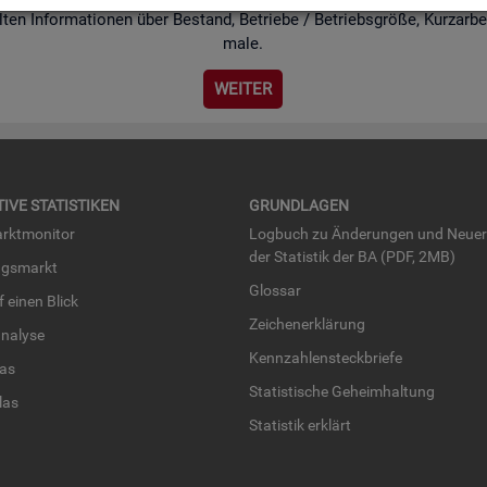
ten In­for­ma­tio­nen über Be­stand, Be­trie­be / Be­triebs­grö­ße, Kurz­ar­bei
ma­le.
WEI­TER
TI­VE STA­TIS­TI­KEN
GRUND­LA­GEN
rkt­mo­ni­tor
Log­buch zu Än­de­run­gen und Neue­
der Sta­tis­tik der BA (PDF, 2MB)
ngs­markt
Glos­sar
uf einen Blick
Zei­chen­er­klä­rung
na­ly­se
Kenn­zah­len­steck­brie­fe
­las
Sta­tis­ti­sche Ge­heim­hal­tung
­las
Sta­tis­tik er­klärt