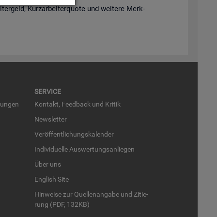
­ter­geld, Kurz­ar­bei­ter­quo­te und wei­te­re Merk­
SER­VICE
run­gen
Kon­takt, Feed­back und Kri­tik
News­let­ter
Ver­öf­fent­li­chungs­ka­len­der
In­di­vi­du­el­le Aus­wer­tungs­an­lie­gen
Über uns
English Site
Hin­wei­se zur Quel­len­an­ga­be und Zi­tie­
rung (PDF, 132KB)