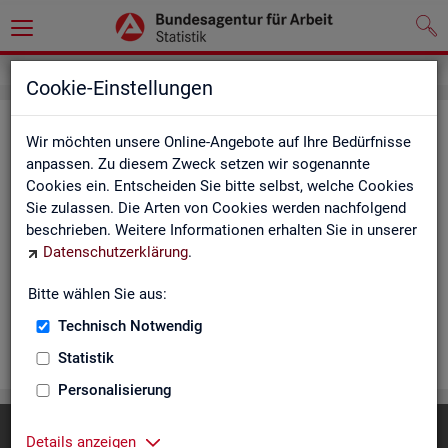
Cookie-Einstellungen
Rea­li­sier­te Kurz­ar­beit (hoch­ge­rech­
Wir möchten unsere Online-Angebote auf Ihre Bedürfnisse
net) - Deutsch­land, Län­der, Re­gio­
anpassen. Zu diesem Zweck setzen wir sogenannte
Cookies ein. Entscheiden Sie bitte selbst, welche Cookies
nal­di­rek­tio­nen, Agen­tu­ren für Ar­beit
Sie zulassen. Die Arten von Cookies werden nachfolgend
und Krei­se (Mo­nats­zah­len)
beschrieben. Weitere Informationen erhalten Sie in unserer
Datenschutzerklärung
.
Die Ta­bel­len er­schei­nen mo­nat­lich und ent­hal­ten In­for­ma­tio­
nen über Be­stand, Be­trie­be / Be­triebs­grö­ße, Kurz­ar­bei­ter­geld,
Bitte wählen Sie aus:
Kurz­ar­bei­ter­quo­te und wei­te­re Merk­ma­le.
Technisch Notwendig
WEI­TER
Statistik
Personalisierung
Diese Seite
empfehlen
Details anzeigen