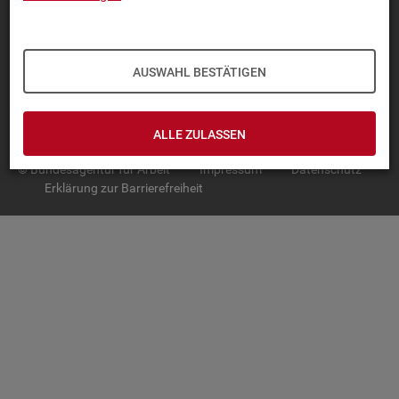
TOP-PRO­DUK­TE
IN­TER­AK­TI­VE STA­TIS­TI­KEN
AUSWAHL BESTÄTIGEN
GRUND­LA­GEN
SER­VICE
ALLE ZULASSEN
© Bundesagentur für Arbeit
Impressum
Datenschutz
Erklärung zur Barrierefreiheit