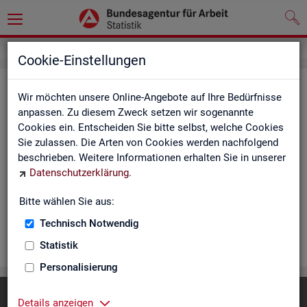
Cookie-Einstellungen
Rea­li­sier­te Kurz­ar­beit (hoch­ge­rech­
Wir möchten unsere Online-Angebote auf Ihre Bedürfnisse
net) - Deutsch­land, Län­der, Re­gio­
anpassen. Zu diesem Zweck setzen wir sogenannte
Cookies ein. Entscheiden Sie bitte selbst, welche Cookies
nal­di­rek­tio­nen, Agen­tu­ren für Ar­beit
Sie zulassen. Die Arten von Cookies werden nachfolgend
und Krei­se (Mo­nats­zah­len)
beschrieben. Weitere Informationen erhalten Sie in unserer
Datenschutzerklärung
.
Die Ta­bel­len er­schei­nen mo­nat­lich und ent­hal­ten In­for­ma­tio­
nen über Be­stand, Be­trie­be / Be­triebs­grö­ße, Kurz­ar­bei­ter­geld,
Bitte wählen Sie aus:
Kurz­ar­bei­ter­quo­te und wei­te­re Merk­ma­le.
Technisch Notwendig
WEI­TER
Statistik
Personalisierung
Diese Seite
empfehlen
Details anzeigen