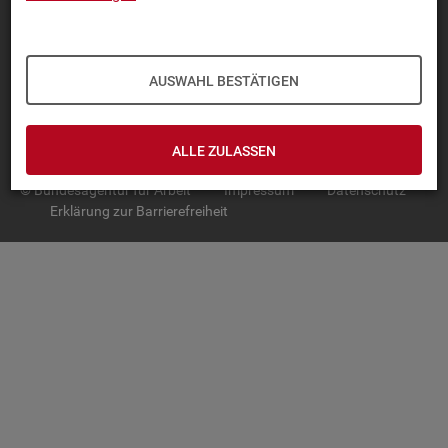
TOP-PRO­DUK­TE
IN­TER­AK­TI­VE STA­TIS­TI­KEN
AUSWAHL BESTÄTIGEN
GRUND­LA­GEN
SER­VICE
ALLE ZULASSEN
© Bundesagentur für Arbeit
Impressum
Datenschutz
Erklärung zur Barrierefreiheit