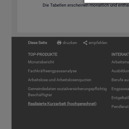
Die Ta­bel­len er­schei­nen mo­nat­lich und ent­hal­
Diese Seite
drucken
empfehlen
TOP-PRO­DUK­TE
IN­TER­AK­
Mo­nats­be­richt
Ar­beits­ma
Fach­kräf­te­eng­pass­ana­ly­se
Aus­bil­du
Ar­beits­lo­se und Ar­beits­lo­sen­quo­ten
Be­ru­fe a
Ge­mein­de­da­ten so­zi­al­ver­si­che­rungs­pflich­tig
Eng­pass­a
Be­schäf­tig­ter
Ent­gel­t­at
Rea­li­sier­te Kurz­ar­beit (hoch­ge­rech­net)
Pend­ler­at