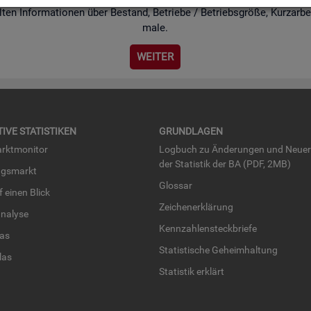
ten In­for­ma­tio­nen über Be­stand, Be­trie­be / Be­triebs­grö­ße, Kurz­ar­bei
ma­le.
WEI­TER
TI­VE STA­TIS­TI­KEN
GRUND­LA­GEN
rkt­mo­ni­tor
Log­buch zu Än­de­run­gen und Neue­
der Sta­tis­tik der BA (PDF, 2MB)
ngs­markt
Glos­sar
uf einen Blick
Zei­chen­er­klä­rung
na­ly­se
Kenn­zah­len­steck­brie­fe
­las
Sta­tis­ti­sche Ge­heim­hal­tung
­las
Sta­tis­tik er­klärt