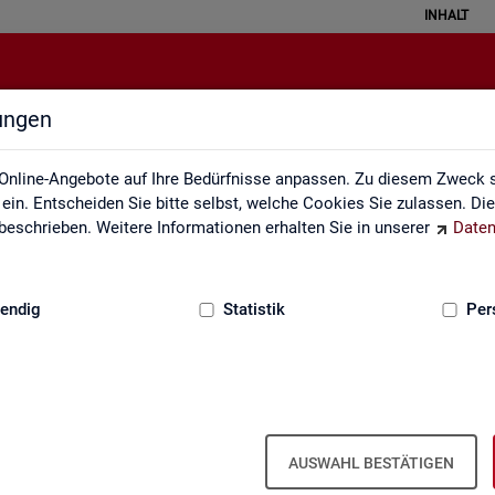
INHALT
lungen
alisierte Kurzarbeit (hochgerechn
Online-Angebote auf Ihre Bedürfnisse anpassen. Zu diesem Zweck s
in. Entscheiden Sie bitte selbst, welche Cookies Sie zulassen. Di
eschrieben. Weitere Informationen erhalten Sie in unserer
Daten
:
GRUNDLAGEN
endig
Statistik
Per
och­ge­rech­net) - Deutsch­land, Län­der, Re­g
ren für Ar­beit und Krei­se (Mo­nats­zah­len
AUSWAHL BESTÄTIGEN