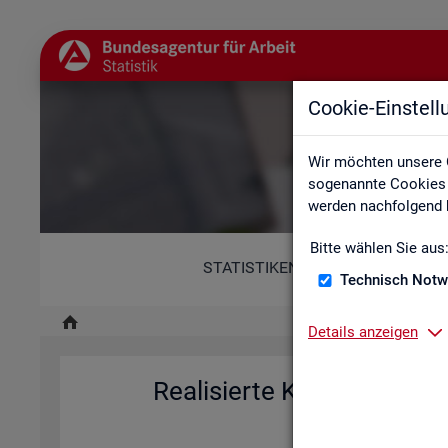
Cookie-Einstel
Re
Wir möchten unsere 
sogenannte Cookies e
werden nachfolgend b
Bitte wählen Sie aus
STATISTIKEN
Technisch Notw
Details anzeigen
Rea­li­sier­te Kurz­ar­beit (h