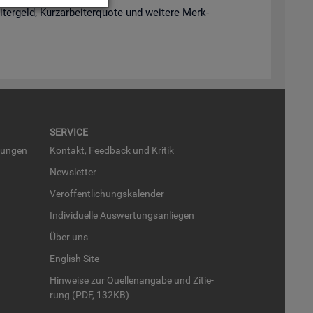
­ter­geld, Kurz­ar­bei­ter­quo­te und wei­te­re Merk­
SER­VICE
run­gen
Kon­takt, Feed­back und Kri­tik
News­let­ter
Ver­öf­fent­li­chungs­ka­len­der
In­di­vi­du­el­le Aus­wer­tungs­an­lie­gen
Über uns
English Site
Hin­wei­se zur Quel­len­an­ga­be und Zi­tie­
rung (PDF, 132KB)