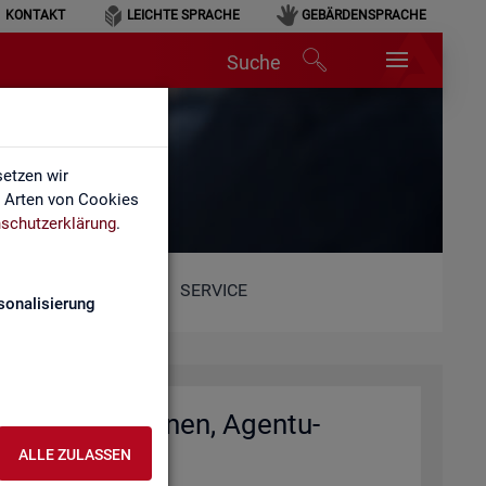
KONTAKT
LEICHTE SPRACHE
GEBÄRDENSPRACHE
Suche
et)
etzen wir
e Arten von Cookies
schutzerklärung
.
SERVICE
sonalisierung
io­nal­di­rek­tio­nen, Agen­tu­
)
ALLE ZULASSEN