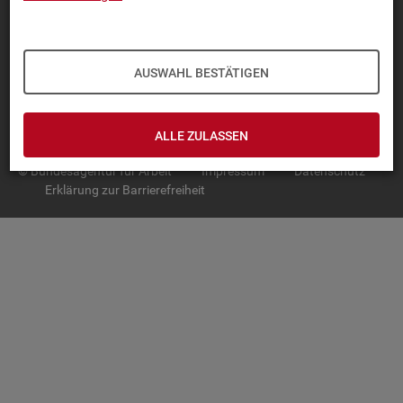
TOP-PRO­DUK­TE
IN­TER­AK­TI­VE STA­TIS­TI­KEN
AUSWAHL BESTÄTIGEN
GRUND­LA­GEN
SER­VICE
ALLE ZULASSEN
© Bundesagentur für Arbeit
Impressum
Datenschutz
Erklärung zur Barrierefreiheit