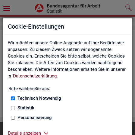
Cookie-Einstellungen
Rea­li­sier­te Kurz­ar­beit (hoch­ge­rech­
Wir möchten unsere Online-Angebote auf Ihre Bedürfnisse
net) - Deutsch­land, Län­der, Re­gio­
anpassen. Zu diesem Zweck setzen wir sogenannte
Cookies ein. Entscheiden Sie bitte selbst, welche Cookies
nal­di­rek­tio­nen, Agen­tu­ren für Ar­beit
Sie zulassen. Die Arten von Cookies werden nachfolgend
und Krei­se (Mo­nats­zah­len)
beschrieben. Weitere Informationen erhalten Sie in unserer
Datenschutzerklärung
.
Die Ta­bel­len er­schei­nen mo­nat­lich und ent­hal­ten In­for­ma­tio­
nen über Be­stand, Be­trie­be / Be­triebs­grö­ße, Kurz­ar­bei­ter­geld,
Bitte wählen Sie aus:
Kurz­ar­bei­ter­quo­te und wei­te­re Merk­ma­le.
Technisch Notwendig
WEI­TER
Statistik
Personalisierung
Diese Seite
empfehlen
Details anzeigen