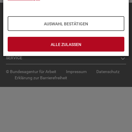
Diese Seite
empfehlen
TOP-PRO­DUK­TE
AUSWAHL BESTÄTIGEN
IN­TER­AK­TI­VE STA­TIS­TI­KEN
ALLE ZULASSEN
GRUND­LA­GEN
SER­VICE
© Bundesagentur für Arbeit
Impressum
Datenschutz
Erklärung zur Barrierefreiheit