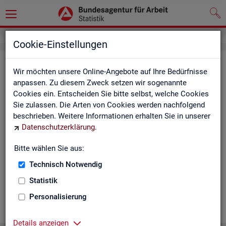
Cookie-Einstellungen
Ge­mein­de­da­ten der so­zi­al­ver­si­che­
Wir möchten unsere Online-Angebote auf Ihre Bedürfnisse
rungs­pflich­tig Be­schäf­tig­ten nach
anpassen. Zu diesem Zweck setzen wir sogenannte
Cookies ein. Entscheiden Sie bitte selbst, welche Cookies
Wohn- und Ar­beits­ort - Deutsch­
Sie zulassen. Die Arten von Cookies werden nachfolgend
land, Län­der, Krei­se und Ge­mein­den
beschrieben. Weitere Informationen erhalten Sie in unserer
Datenschutzerklärung
.
(Jah­res­zah­len)
Bitte wählen Sie aus:
Die Ta­bel­len er­schei­nen jähr­lich und ent­hal­ten In­for­ma­tio­nen
über Be­stand, Ar­beits­ort, Wohn­ort, Ge­schlecht, Äl­te­re, Aus­
Technisch Notwendig
län­der, Jün­ge­re, So­zi­al­ver­si­che­rungs­pflich­ti­ge Be­schäf­ti­gung,
Statistik
Be­trie­be / Be­triebs­grö­ße, Pend­ler und wei­te­re Merk­ma­le.
Personalisierung
WEI­TER
Details anzeigen