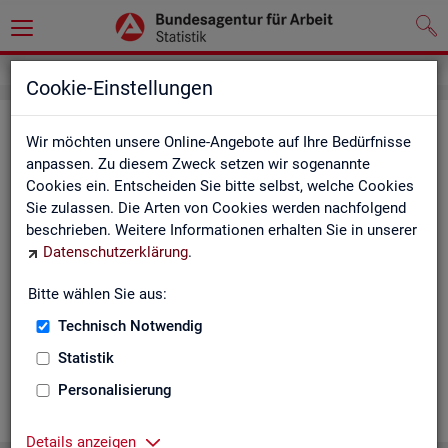
Cookie-Einstellungen
Ge­mein­de­da­ten der so­zi­al­ver­si­che­
Wir möchten unsere Online-Angebote auf Ihre Bedürfnisse
rungs­pflich­tig Be­schäf­tig­ten nach
anpassen. Zu diesem Zweck setzen wir sogenannte
Cookies ein. Entscheiden Sie bitte selbst, welche Cookies
Wohn- und Ar­beits­ort - Deutsch­
Sie zulassen. Die Arten von Cookies werden nachfolgend
land, Län­der, Krei­se und Ge­mein­den
beschrieben. Weitere Informationen erhalten Sie in unserer
Datenschutzerklärung
.
(Jah­res­zah­len)
Bitte wählen Sie aus:
Die Ta­bel­len er­schei­nen jähr­lich und ent­hal­ten In­for­ma­tio­nen
über Be­stand, Ar­beits­ort, Wohn­ort, Ge­schlecht, Äl­te­re, Aus­
Technisch Notwendig
län­der, Jün­ge­re, So­zi­al­ver­si­che­rungs­pflich­ti­ge Be­schäf­ti­gung,
Statistik
Be­trie­be / Be­triebs­grö­ße, Pend­ler und wei­te­re Merk­ma­le.
Personalisierung
WEI­TER
Details anzeigen