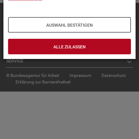
Diese Seite
empfehlen
TOP-PRO­DUK­TE
AUSWAHL BESTÄTIGEN
IN­TER­AK­TI­VE STA­TIS­TI­KEN
ALLE ZULASSEN
GRUND­LA­GEN
SER­VICE
© Bundesagentur für Arbeit
Impressum
Datenschutz
Erklärung zur Barrierefreiheit