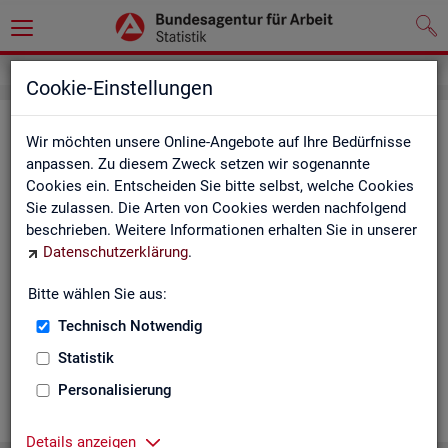
Cookie-Einstellungen
Ge­mein­de­da­ten der so­zi­al­ver­si­che­
Wir möchten unsere Online-Angebote auf Ihre Bedürfnisse
rungs­pflich­tig Be­schäf­tig­ten nach
anpassen. Zu diesem Zweck setzen wir sogenannte
Cookies ein. Entscheiden Sie bitte selbst, welche Cookies
Wohn- und Ar­beits­ort - Deutsch­
Sie zulassen. Die Arten von Cookies werden nachfolgend
land, Län­der, Krei­se und Ge­mein­den
beschrieben. Weitere Informationen erhalten Sie in unserer
Datenschutzerklärung
.
(Jah­res­zah­len)
Bitte wählen Sie aus:
Die Ta­bel­len er­schei­nen jähr­lich und ent­hal­ten In­for­ma­tio­nen
über Be­stand, Ar­beits­ort, Wohn­ort, Ge­schlecht, Äl­te­re, Aus­
Technisch Notwendig
län­der, Jün­ge­re, So­zi­al­ver­si­che­rungs­pflich­ti­ge Be­schäf­ti­gung,
Statistik
Be­trie­be / Be­triebs­grö­ße, Pend­ler und wei­te­re Merk­ma­le.
Personalisierung
WEI­TER
Details anzeigen