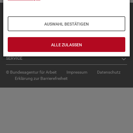
Diese Seite
empfehlen
TOP-PRO­DUK­TE
AUSWAHL BESTÄTIGEN
IN­TER­AK­TI­VE STA­TIS­TI­KEN
ALLE ZULASSEN
GRUND­LA­GEN
SER­VICE
© Bundesagentur für Arbeit
Impressum
Datenschutz
Erklärung zur Barrierefreiheit